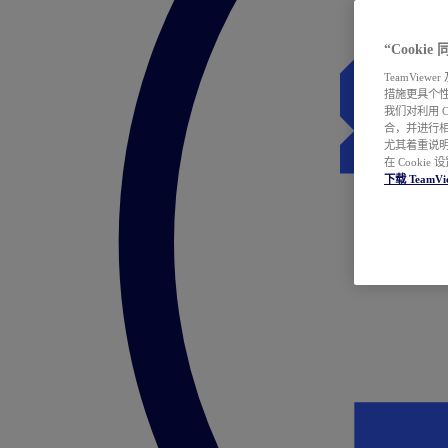
“Cooki
TeamVie
措施更具个
我们对利用 
合，并进行
尤其着重说明
在 Cookie
下载 TeamVi