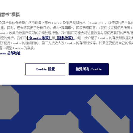
e 同意书”横幅
wer 及其合作伙伴希望在您的设备上存放 Cookie 及采用类似技术（“Cookie”），以使您的用
性化，同时，还会将其用于分析目的。点击
“我同意”
，即表示您同意 (i) 我们设置和使用所有 Cook
Cookie 收集的数据所采取的后续处理措施，我们稍后可能会将这些数据与您使用我们的产品
相应的分析。我们的
《Cookie 政策》
和
《隐私政策》
中进一步介绍了 Cookie 的存放和数据
了使用 Cookie 的确切目的、第三方接收人及 Cookie 的存储时效等。如果您要使用自己的
 设置中调整 Cookie 的存放。
ewer
总部地址
Cookie 设置
接受所有 Cookie