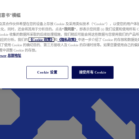
e 同意书”横幅
wer 及其合作伙伴希望在您的设备上存放 Cookie 及采用类似技术（“Cookie”），以使您的用
性化，同时，还会将其用于分析目的。点击
“我同意”
，即表示您同意 (i) 我们设置和使用所有 Cook
Cookie 收集的数据所采取的后续处理措施，我们稍后可能会将这些数据与您使用我们的产品
相应的分析。我们的
《Cookie 政策》
和
《隐私政策》
中进一步介绍了 Cookie 的存放和数据
了使用 Cookie 的确切目的、第三方接收人及 Cookie 的存储时效等。如果您要使用自己的
 设置中调整 Cookie 的存放。
ewer
总部地址
Cookie 设置
接受所有 Cookie