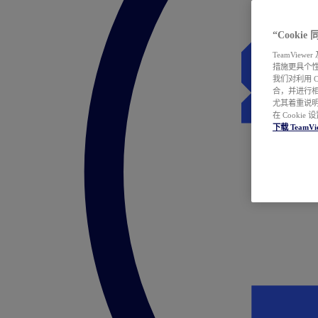
“Cooki
TeamVie
措施更具个
我们对利用 
合，并进行
尤其着重说明
在 Cookie
下载 TeamVi