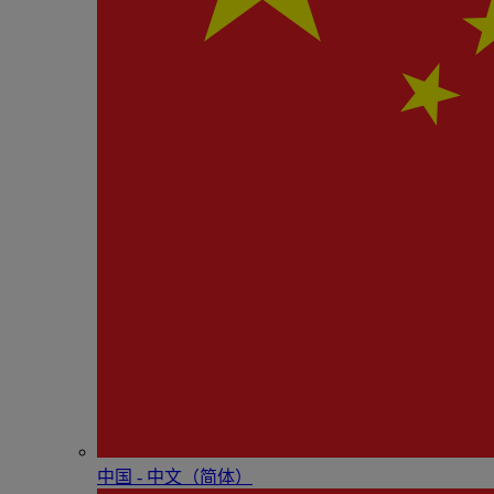
中国 - 中⽂（简体）