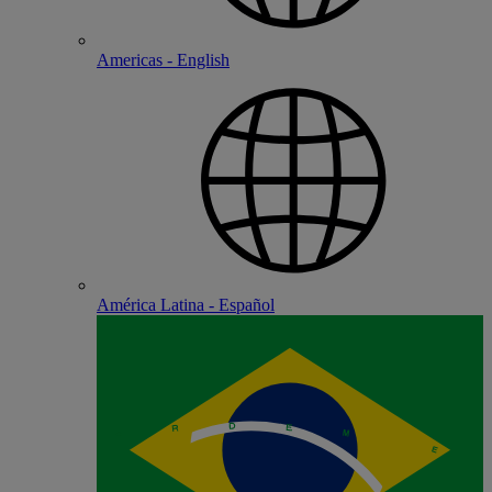
Americas - English
América Latina - Español