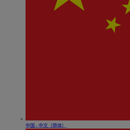
中国 - 中⽂（简体）