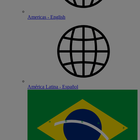
Americas - English
América Latina - Español