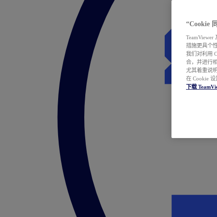
“Cooki
TeamVie
措施更具个
我们对利用 
合，并进行
尤其着重说明
在 Cookie
下载 TeamVi