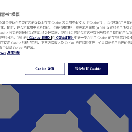
e 同意书”横幅
wer 及其合作伙伴希望在您的设备上存放 Cookie 及采用类似技术（“Cookie”），以使您的用
性化，同时，还会将其用于分析目的。点击
“我同意”
，即表示您同意 (i) 我们设置和使用所有 Cook
Cookie 收集的数据所采取的后续处理措施，我们稍后可能会将这些数据与您使用我们的产品
相应的分析。我们的
《Cookie 政策》
和
《隐私政策》
中进一步介绍了 Cookie 的存放和数据
了使用 Cookie 的确切目的、第三方接收人及 Cookie 的存储时效等。如果您要使用自己的
 设置中调整 Cookie 的存放。
ewer
总部地址
Cookie 设置
接受所有 Cookie