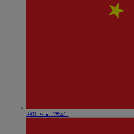
中国 - 中⽂（简体）