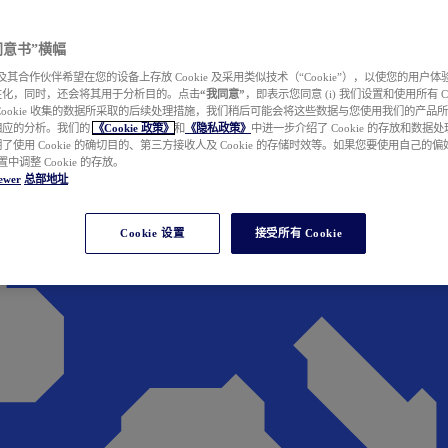
e 同意书”横幅
wer 及其合作伙伴希望在您的设备上存放 Cookie 及采用类似技术（“Cookie”），以使您的用
性化，同时，还会将其用于分析目的。点击
“我同意”
，即表示您同意 (i) 我们设置和使用所有 Cook
Cookie 收集的数据所采取的后续处理措施，我们稍后可能会将这些数据与您使用我们的产品
相应的分析。我们的
《Cookie 政策》
和
《隐私政策》
中进一步介绍了 Cookie 的存放和数据
了使用 Cookie 的确切目的、第三方接收人及 Cookie 的存储时效等。如果您要使用自己的
 设置中调整 Cookie 的存放。
ewer
总部地址
Cookie 设置
接受所有 Cookie