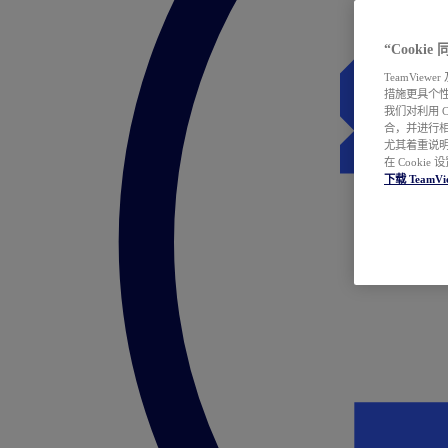
“Cooki
TeamVie
措施更具个
我们对利用 
合，并进行
尤其着重说明
在 Cookie
下载 TeamVi