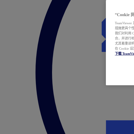
“Cooki
TeamVie
措施更具个
我们对利用 
合，并进行
尤其着重说明
在 Cookie
下载 TeamVi