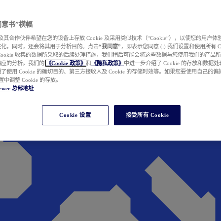
e 同意书”横幅
wer 及其合作伙伴希望在您的设备上存放 Cookie 及采用类似技术（“Cookie”），以使您的用
性化，同时，还会将其用于分析目的。点击
“我同意”
，即表示您同意 (i) 我们设置和使用所有 Cook
Cookie 收集的数据所采取的后续处理措施，我们稍后可能会将这些数据与您使用我们的产品
相应的分析。我们的
《Cookie 政策》
和
《隐私政策》
中进一步介绍了 Cookie 的存放和数据
了使用 Cookie 的确切目的、第三方接收人及 Cookie 的存储时效等。如果您要使用自己的
 设置中调整 Cookie 的存放。
ewer
总部地址
Cookie 设置
接受所有 Cookie