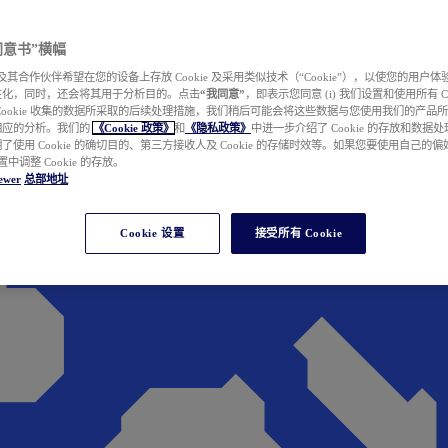
e 同意书”横幅
wer 及其合作伙伴希望在您的设备上存放 Cookie 及采用类似技术（“Cookie”），以使您的用
性化，同时，还会将其用于分析目的。点击
“我同意”
，即表示您同意 (i) 我们设置和使用所有 Cook
Cookie 收集的数据所采取的后续处理措施，我们稍后可能会将这些数据与您使用我们的产品
相应的分析。我们的
《Cookie 政策》
和
《隐私政策》
中进一步介绍了 Cookie 的存放和数据
了使用 Cookie 的确切目的、第三方接收人及 Cookie 的存储时效等。如果您要使用自己的
 设置中调整 Cookie 的存放。
ewer
总部地址
Cookie 设置
接受所有 Cookie