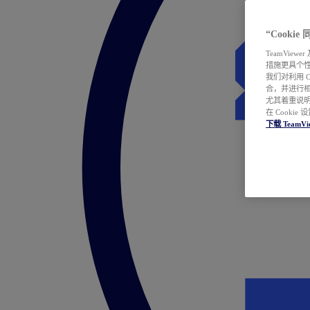
“Cooki
TeamVie
措施更具个
我们对利用 
合，并进行
尤其着重说明
在 Cookie
下载 TeamVi