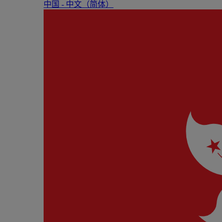
中国 - 中⽂（简体）