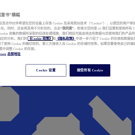
e 同意书”横幅
wer 及其合作伙伴希望在您的设备上存放 Cookie 及采用类似技术（“Cookie”），以使您的用
性化，同时，还会将其用于分析目的。点击
“我同意”
，即表示您同意 (i) 我们设置和使用所有 Cook
Cookie 收集的数据所采取的后续处理措施，我们稍后可能会将这些数据与您使用我们的产品
相应的分析。我们的
《Cookie 政策》
和
《隐私政策》
中进一步介绍了 Cookie 的存放和数据
了使用 Cookie 的确切目的、第三方接收人及 Cookie 的存储时效等。如果您要使用自己的
 设置中调整 Cookie 的存放。
ewer
总部地址
Cookie 设置
接受所有 Cookie