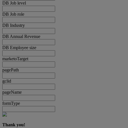
DB Job level
DB Job role
DB Industry
DB Annual Revenue
DB Employee size
marketoTarget
pagePath
gclid
pageName
formType
Thank you!