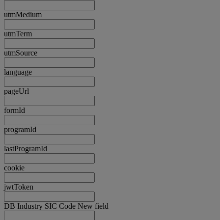
utmMedium
utmTerm
utmSource
language
pageUrl
formId
programId
lastProgramId
cookie
jwtToken
DB Industry SIC Code New field