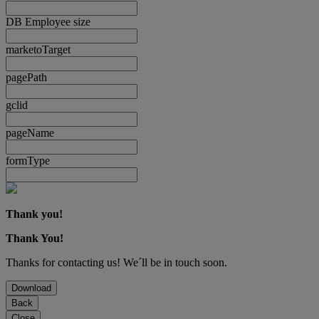
DB Employee size
marketoTarget
pagePath
gclid
pageName
formType
Thank you!
Thank You!
Thanks for contacting us! We´ll be in touch soon.
Download
Back
Close