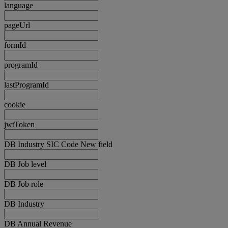
language
pageUrl
formId
programId
lastProgramId
cookie
jwtToken
DB Industry SIC Code New field
DB Job level
DB Job role
DB Industry
DB Annual Revenue