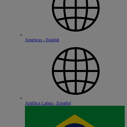
Americas - English
América Latina - Español