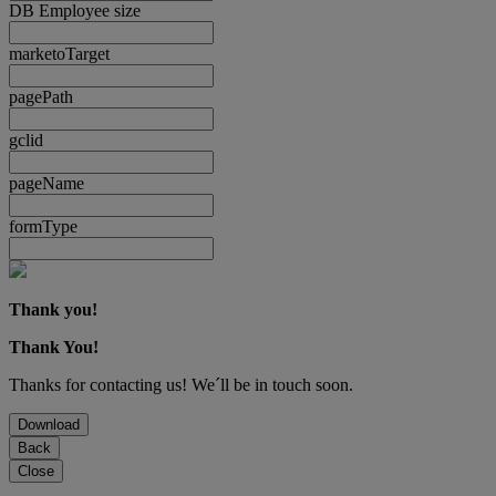
DB Employee size
marketoTarget
pagePath
gclid
pageName
formType
Thank you!
Thank You!
Thanks for contacting us! We´ll be in touch soon.
Download
Back
Close