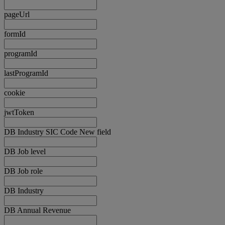
pageUrl
formId
programId
lastProgramId
cookie
jwtToken
DB Industry SIC Code New field
DB Job level
DB Job role
DB Industry
DB Annual Revenue