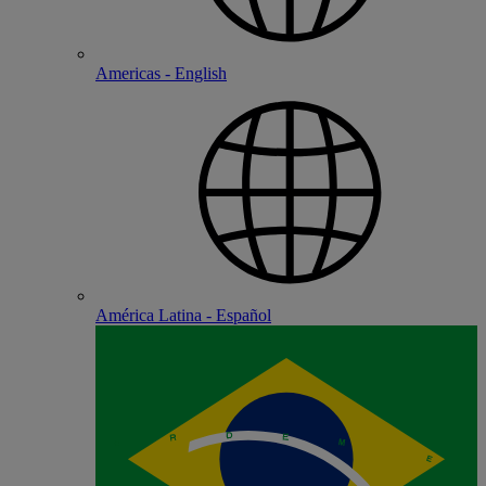
Americas - English
América Latina - Español