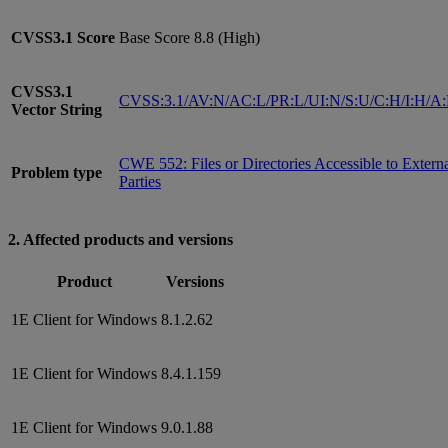
CVSS3.1
Score
Base Score 8.8 (High)
CVSS3.1
CVSS:3.1/AV:N/AC:L/PR:L/UI:N/S:U/C:H/I:H/A
Vector String
CWE 552: Files or Directories Accessible to Extern
Problem type
Parties
2. Affected products and versions
Product
Versions
1E Client for Windows
8.1.2.62
1E Client for Windows
8.4.1.159
1E Client for Windows
9.0.1.88