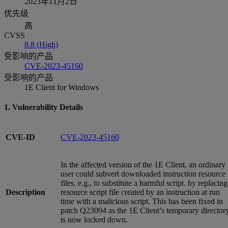
2023年11月2日
优先级
高
CVSS
8.8 (High)
受影响的产品
CVE-2023-45160
受影响的产品
1E Client for Windows
1. Vulnerability Details
CVE-ID
CVE-2023-45160
In the affected version of the 1E Client, an ordinary
user could subvert downloaded instruction resource
files, e.g., to substitute a harmful script. by replacing
Description
resource script file created by an instruction at run
time with a malicious script. This has been fixed in
patch Q23094 as the 1E Client’s temporary director
is now locked down.