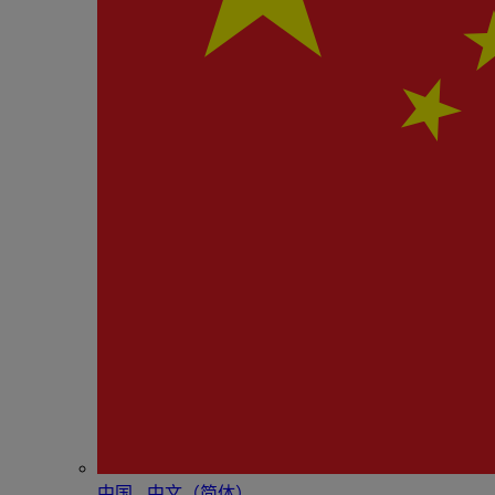
中国 - 中⽂（简体）