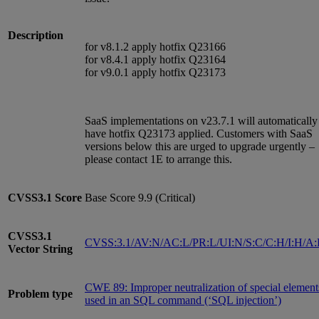
Description
for v8.1.2 apply hotfix Q23166
for v8.4.1 apply hotfix Q23164
for v9.0.1 apply hotfix Q23173
SaaS implementations on v23.7.1 will automatically
have hotfix Q23173 applied. Customers with SaaS
versions below this are urged to upgrade urgently –
please contact 1E to arrange this.
CVSS3.1
Score
Base Score 9.9 (Critical)
CVSS3.1
CVSS:3.1/AV:N/AC:L/PR:L/UI:N/S:C/C:H/I:H/A
Vector String
CWE 89: Improper neutralization of special element
Problem type
used in an SQL command (‘SQL injection’)