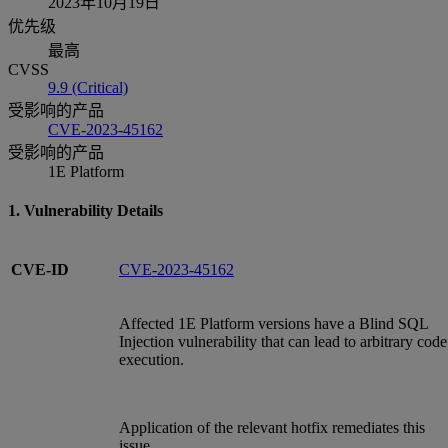
2023年10月19日
优先级
最高
CVSS
9.9 (Critical)
受影响的产品
CVE-2023-45162
受影响的产品
1E Platform
1. Vulnerability Details
CVE-ID
CVE-2023-45162
Affected 1E Platform versions have a Blind SQL
Injection vulnerability that can lead to arbitrary code
execution.
Application of the relevant hotfix remediates this
issue.