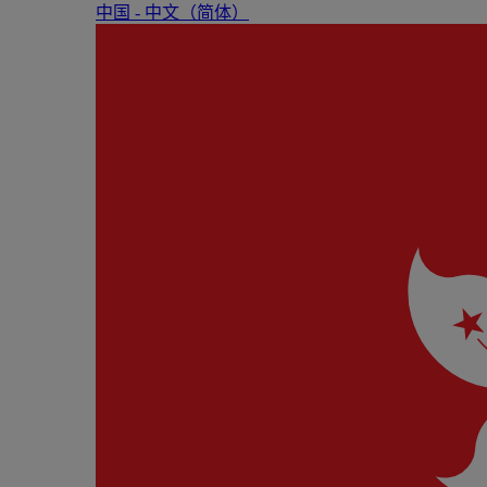
中国 - 中⽂（简体）