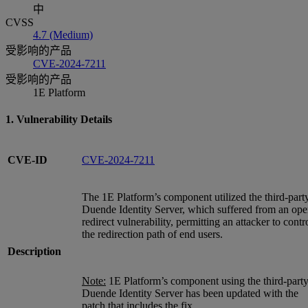
中
CVSS
4.7 (Medium)
受影响的产品
CVE-2024-7211
受影响的产品
1E Platform
1. Vulnerability Details
CVE-ID
CVE-2024-7211
The 1E Platform’s component utilized the third-part
Duende Identity Server, which suffered from an op
redirect vulnerability, permitting an attacker to contr
the redirection path of end users.
Description
Note:
1E Platform’s component using the third-part
Duende Identity Server has been updated with the
patch that includes the fix.