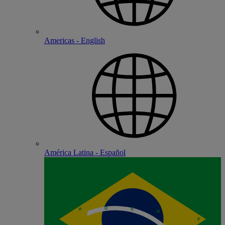
Americas - English
América Latina - Español