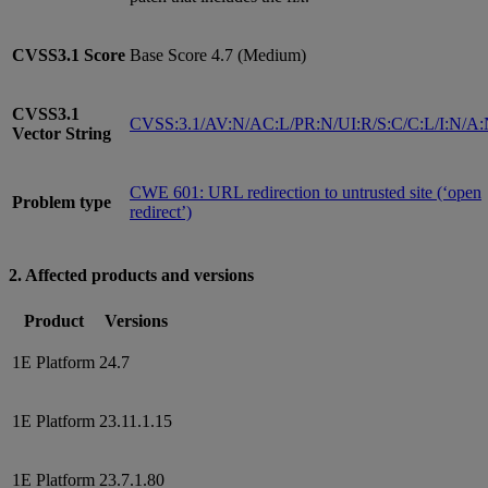
CVSS3.1
Score
Base Score 4.7 (Medium)
CVSS3.1
CVSS:3.1/AV:N/AC:L/PR:N/UI:R/S:C/C:L/I:N/A
Vector String
CWE 601: URL redirection to untrusted site (‘open
Problem type
redirect’)
2. Affected products and versions
Product
Versions
1E Platform
24.7
1E Platform
23.11.1.15
1E Platform
23.7.1.80