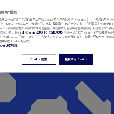
e 同意书”横幅
wer 及其合作伙伴希望在您的设备上存放 Cookie 及采用类似技术（“Cookie”），以使您的用
性化，同时，还会将其用于分析目的。点击
“我同意”
，即表示您同意 (i) 我们设置和使用所有 Cook
Cookie 收集的数据所采取的后续处理措施，我们稍后可能会将这些数据与您使用我们的产品
相应的分析。我们的
《Cookie 政策》
和
《隐私政策》
中进一步介绍了 Cookie 的存放和数据
了使用 Cookie 的确切目的、第三方接收人及 Cookie 的存储时效等。如果您要使用自己的
 设置中调整 Cookie 的存放。
ewer
总部地址
Cookie 设置
接受所有 Cookie