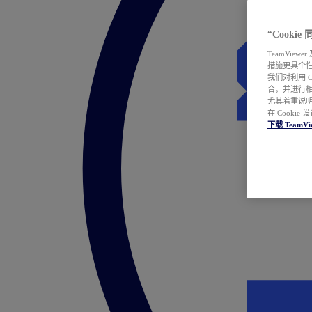
“Cooki
TeamVie
措施更具个
我们对利用 
合，并进行
尤其着重说明
在 Cookie
下载 TeamVi