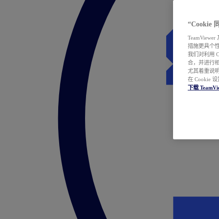
“Cooki
TeamVie
措施更具个
我们对利用 
合，并进行
尤其着重说明
在 Cookie
下载 TeamVi