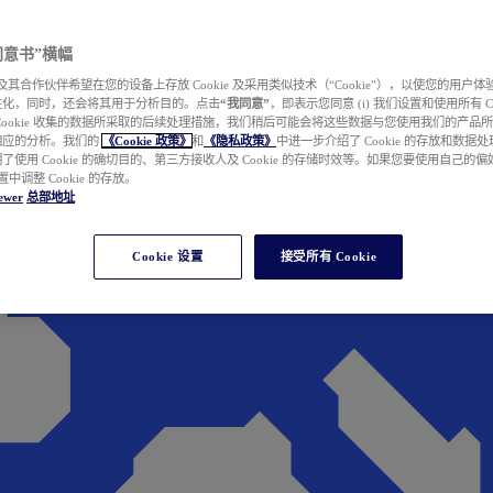
e 同意书”横幅
wer 及其合作伙伴希望在您的设备上存放 Cookie 及采用类似技术（“Cookie”），以使您的用
性化，同时，还会将其用于分析目的。点击
“我同意”
，即表示您同意 (i) 我们设置和使用所有 Cook
Cookie 收集的数据所采取的后续处理措施，我们稍后可能会将这些数据与您使用我们的产品
相应的分析。我们的
《Cookie 政策》
和
《隐私政策》
中进一步介绍了 Cookie 的存放和数据
了使用 Cookie 的确切目的、第三方接收人及 Cookie 的存储时效等。如果您要使用自己的
 设置中调整 Cookie 的存放。
ewer
总部地址
Cookie 设置
接受所有 Cookie