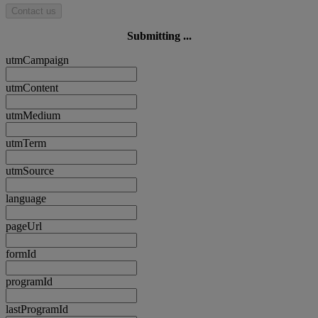
Contact us
Submitting ...
utmCampaign
utmContent
utmMedium
utmTerm
utmSource
language
pageUrl
formId
programId
lastProgramId