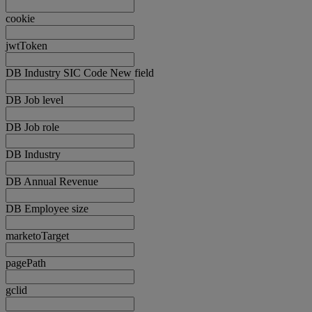
cookie
jwtToken
DB Industry SIC Code New field
DB Job level
DB Job role
DB Industry
DB Annual Revenue
DB Employee size
marketoTarget
pagePath
gclid