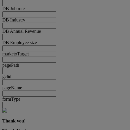
DB Job role
DB Industry
DB Annual Revenue
DB Employee size
marketoTarget
pagePath
gclid
pageName
formType
Thank you!