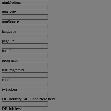
utmMedium
utmTerm
utmSource
language
pageUrl
formId
programId
lastProgramId
cookie
jwtToken
DB Industry SIC Code New field
DB Job level