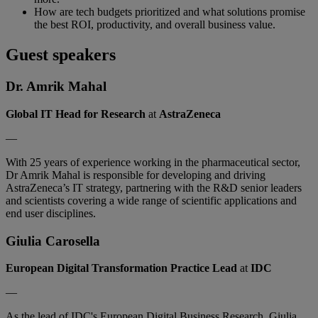
How are tech budgets prioritized and what solutions promise
the best ROI, productivity, and overall business value.
Guest speakers
Dr. Amrik Mahal
Global IT Head for Research
at
AstraZeneca
—
With 25 years of experience working in the pharmaceutical sector,
Dr Amrik Mahal is responsible for developing and driving
AstraZeneca’s IT strategy, partnering with the R&D senior leaders
and scientists covering a wide range of scientific applications and
end user disciplines.
Giulia Carosella
European Digital Transformation Practice Lead
at
IDC
—
As the lead of IDC's European Digital Business Research, Giulia