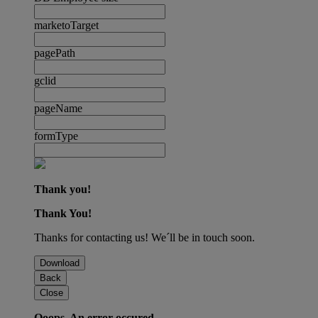
marketoTarget
pagePath
gclid
pageName
formType
Thank you!
Thank You!
Thanks for contacting us! We´ll be in touch soon.
Download
Back
Close
Ooops. An error occured