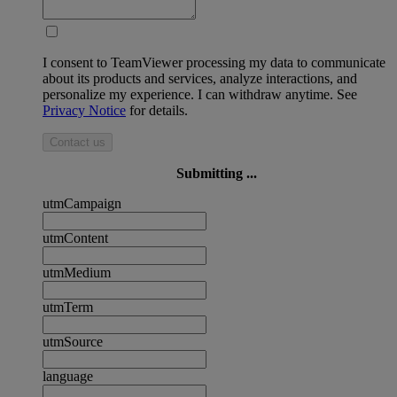
I consent to TeamViewer processing my data to communicate
about its products and services, analyze interactions, and
personalize my experience. I can withdraw anytime. See
Privacy Notice
for details.
Contact us
Submitting ...
utmCampaign
utmContent
utmMedium
utmTerm
utmSource
language