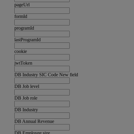
pageUrl
formId
programId
lastProgramId
cookie
jwtToken
DB Industry SIC Code New field
DB Job level
DB Job role
DB Industry
DB Annual Revenue
DB Employee size