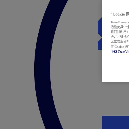
“Cooki
TeamVie
措施更具个
我们对利用 
合，并进行
尤其着重说明
在 Cookie
下载 TeamVi