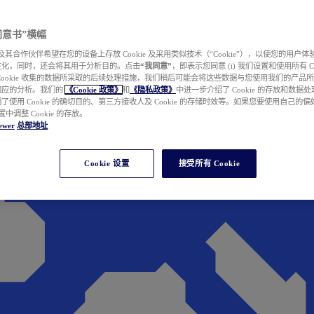
e 同意书”横幅
wer 及其合作伙伴希望在您的设备上存放 Cookie 及采用类似技术（“Cookie”），以使您的用
性化，同时，还会将其用于分析目的。点击
“我同意”
，即表示您同意 (i) 我们设置和使用所有 Cook
Cookie 收集的数据所采取的后续处理措施，我们稍后可能会将这些数据与您使用我们的产品
相应的分析。我们的
《Cookie 政策》
和
《隐私政策》
中进一步介绍了 Cookie 的存放和数据
了使用 Cookie 的确切目的、第三方接收人及 Cookie 的存储时效等。如果您要使用自己的
 设置中调整 Cookie 的存放。
ewer
总部地址
Cookie 设置
接受所有 Cookie