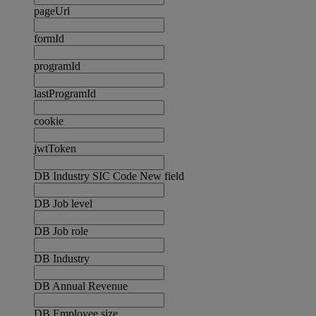
pageUrl
formId
programId
lastProgramId
cookie
jwtToken
DB Industry SIC Code New field
DB Job level
DB Job role
DB Industry
DB Annual Revenue
DB Employee size