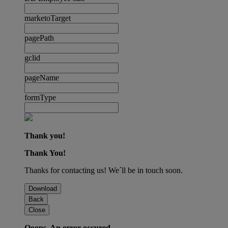
marketoTarget
pagePath
gclid
pageName
formType
Thank you!
Thank You!
Thanks for contacting us! We´ll be in touch soon.
Download
Back
Close
Ooops. An error occured