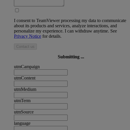
I consent to TeamViewer processing my data to communicate
about its products and services, analyze interactions, and
personalize my experience. I can withdraw anytime. See
Privacy Notice
for details.
Contact us
Submitting ...
utmCampaign
utmContent
utmMedium
utmTerm
utmSource
language