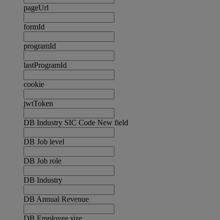
pageUrl
formId
programId
lastProgramId
cookie
jwtToken
DB Industry SIC Code New field
DB Job level
DB Job role
DB Industry
DB Annual Revenue
DB Employee size