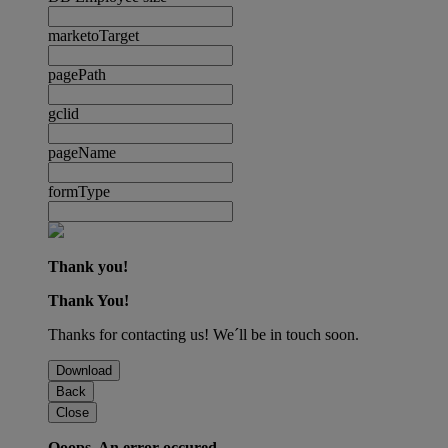
marketoTarget
pagePath
gclid
pageName
formType
Thank you!
Thank You!
Thanks for contacting us! We´ll be in touch soon.
Download
Back
Close
Ooops. An error occured