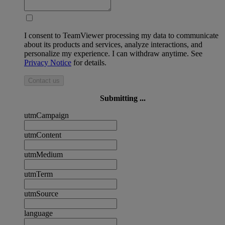
I consent to TeamViewer processing my data to communicate
about its products and services, analyze interactions, and
personalize my experience. I can withdraw anytime. See
Privacy Notice
for details.
Contact us
Submitting ...
utmCampaign
utmContent
utmMedium
utmTerm
utmSource
language