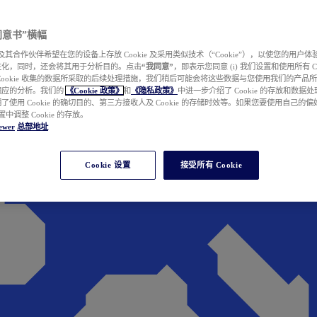
e 同意书”横幅
wer 及其合作伙伴希望在您的设备上存放 Cookie 及采用类似技术（“Cookie”），以使您的用
性化，同时，还会将其用于分析目的。点击
“我同意”
，即表示您同意 (i) 我们设置和使用所有 Cook
Cookie 收集的数据所采取的后续处理措施，我们稍后可能会将这些数据与您使用我们的产品
相应的分析。我们的
《Cookie 政策》
和
《隐私政策》
中进一步介绍了 Cookie 的存放和数据
了使用 Cookie 的确切目的、第三方接收人及 Cookie 的存储时效等。如果您要使用自己的
 设置中调整 Cookie 的存放。
ewer
总部地址
Cookie 设置
接受所有 Cookie