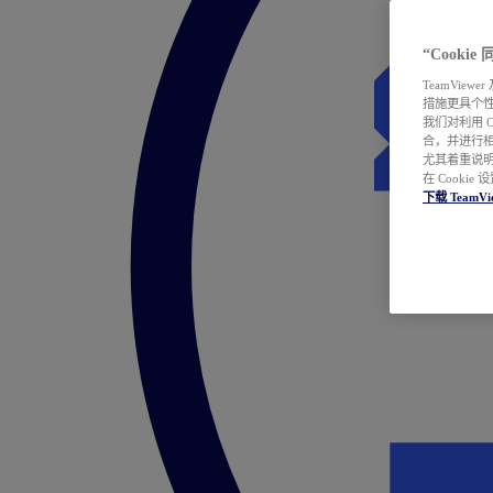
“Cooki
TeamVie
措施更具个
我们对利用 
合，并进行
尤其着重说明
在 Cookie
下载 TeamVi