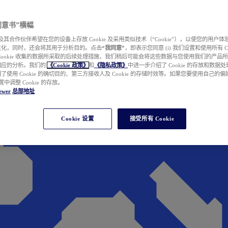
e 同意书”横幅
wer 及其合作伙伴希望在您的设备上存放 Cookie 及采用类似技术（“Cookie”），以使您的用
性化，同时，还会将其用于分析目的。点击
“我同意”
，即表示您同意 (i) 我们设置和使用所有 Cook
Cookie 收集的数据所采取的后续处理措施，我们稍后可能会将这些数据与您使用我们的产品
相应的分析。我们的
《Cookie 政策》
和
《隐私政策》
中进一步介绍了 Cookie 的存放和数据
了使用 Cookie 的确切目的、第三方接收人及 Cookie 的存储时效等。如果您要使用自己的
 设置中调整 Cookie 的存放。
ewer
总部地址
Cookie 设置
接受所有 Cookie