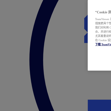
“Cooki
TeamVie
措施更具个
我们对利用 
合，并进行
尤其着重说明
在 Cookie
下载 TeamVi