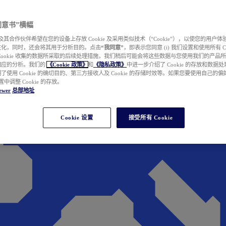
e 同意书”横幅
wer 及其合作伙伴希望在您的设备上存放 Cookie 及采用类似技术（“Cookie”），以使您的用
性化，同时，还会将其用于分析目的。点击
“我同意”
，即表示您同意 (i) 我们设置和使用所有 Cook
Cookie 收集的数据所采取的后续处理措施，我们稍后可能会将这些数据与您使用我们的产品
相应的分析。我们的
《Cookie 政策》
和
《隐私政策》
中进一步介绍了 Cookie 的存放和数据
了使用 Cookie 的确切目的、第三方接收人及 Cookie 的存储时效等。如果您要使用自己的
 设置中调整 Cookie 的存放。
ewer
总部地址
Cookie 设置
接受所有 Cookie