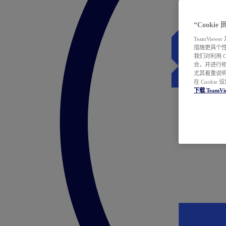
“Cooki
TeamVie
措施更具个
我们对利用 
合，并进行
尤其着重说明
在 Cookie
下载 TeamVi