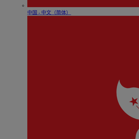
中国 - 中⽂（简体）