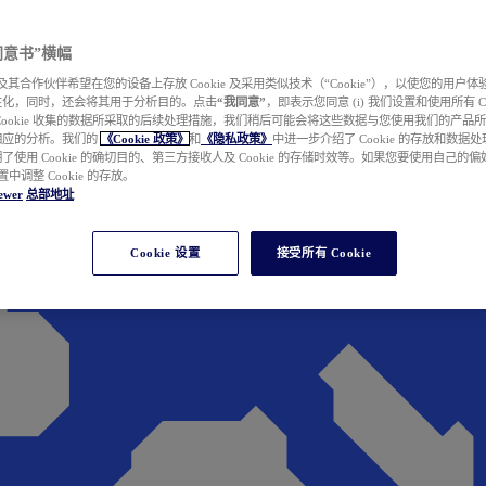
e 同意书”横幅
wer 及其合作伙伴希望在您的设备上存放 Cookie 及采用类似技术（“Cookie”），以使您的用
性化，同时，还会将其用于分析目的。点击
“我同意”
，即表示您同意 (i) 我们设置和使用所有 Cook
Cookie 收集的数据所采取的后续处理措施，我们稍后可能会将这些数据与您使用我们的产品
相应的分析。我们的
《Cookie 政策》
和
《隐私政策》
中进一步介绍了 Cookie 的存放和数据
了使用 Cookie 的确切目的、第三方接收人及 Cookie 的存储时效等。如果您要使用自己的
 设置中调整 Cookie 的存放。
ewer
总部地址
Cookie 设置
接受所有 Cookie