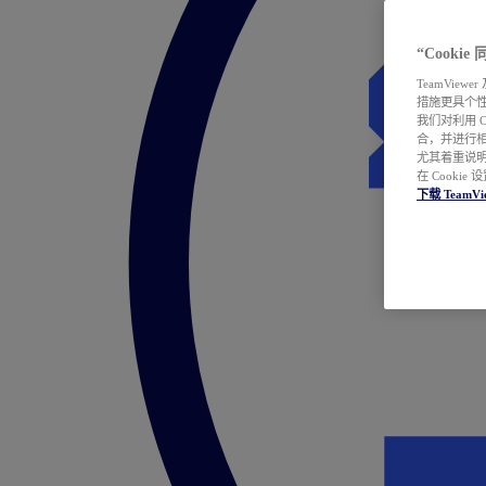
“Cooki
TeamVie
措施更具个
我们对利用 
合，并进行
尤其着重说明
在 Cookie
下载 TeamVi