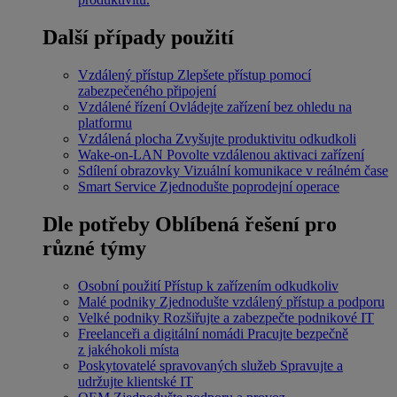
Další případy použití
Vzdálený přístup
Zlepšete přístup pomocí
zabezpečeného připojení
Vzdálené řízení
Ovládejte zařízení bez ohledu na
platformu
Vzdálená plocha
Zvyšujte produktivitu odkudkoli
Wake-on-LAN
Povolte vzdálenou aktivaci zařízení
Sdílení obrazovky
Vizuální komunikace v reálném čase
Smart Service
Zjednodušte poprodejní operace
Dle potřeby
Oblíbená řešení pro
různé týmy
Osobní použití
Přístup k zařízením odkudkoliv
Malé podniky
Zjednodušte vzdálený přístup a podporu
Velké podniky
Rozšiřujte a zabezpečte podnikové IT
Freelanceři a digitální nomádi
Pracujte bezpečně
z jakéhokoli místa
Poskytovatelé spravovaných služeb
Spravujte a
udržujte klientské IT