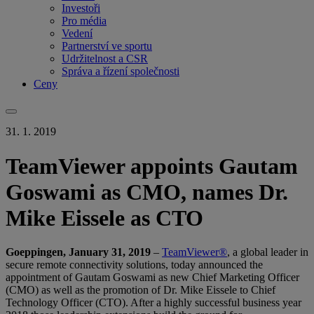
Investoři
Pro média
Vedení
Partnerství ve sportu
Udržitelnost a CSR
Správa a řízení společnosti
Ceny
31. 1. 2019
TeamViewer appoints Gautam
Goswami as CMO, names Dr.
Mike Eissele as CTO
Goeppingen, January 31, 2019
–
TeamViewer®
, a global leader in
secure remote connectivity solutions, today announced the
appointment of Gautam Goswami as new Chief Marketing Officer
(CMO) as well as the promotion of Dr. Mike Eissele to Chief
Technology Officer (CTO). After a highly successful business year