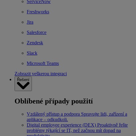
ServiceNow
Freshworks
Jira
Salesforce
Zendesk
Slack
Microsoft Teams
Zobrazit veškerou integraci
Řešení
Oblíbené případy použití
Vzdálený přístup a podpora
Spravujte lidi, zařízení a
aplikace – odkudkoli.
Digital employee experience (DEX)
Proaktivně řešte
problémy týkající se IT, než začnou mít dopad na
produktivitu.