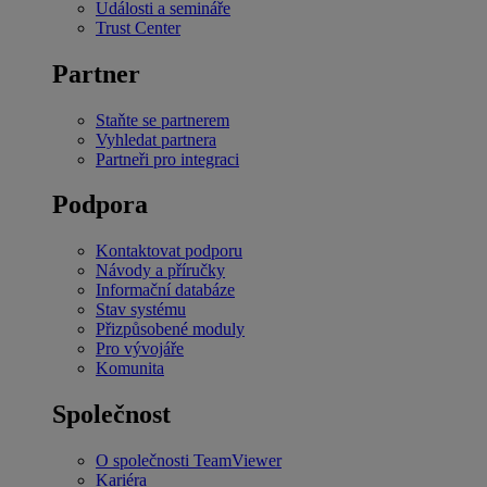
Události a semináře
Trust Center
Partner
Staňte se partnerem
Vyhledat partnera
Partneři pro integraci
Podpora
Kontaktovat podporu
Návody a příručky
Informační databáze
Stav systému
Přizpůsobené moduly
Pro vývojáře
Komunita
Společnost
O společnosti TeamViewer
Kariéra