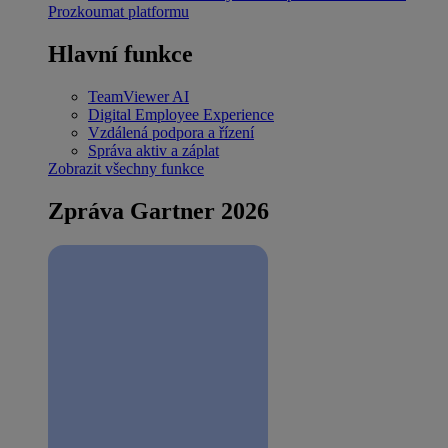
Prozkoumat platformu
Hlavní funkce
TeamViewer AI
Digital Employee Experience
Vzdálená podpora a řízení
Správa aktiv a záplat
Zobrazit všechny funkce
Zpráva Gartner 2026