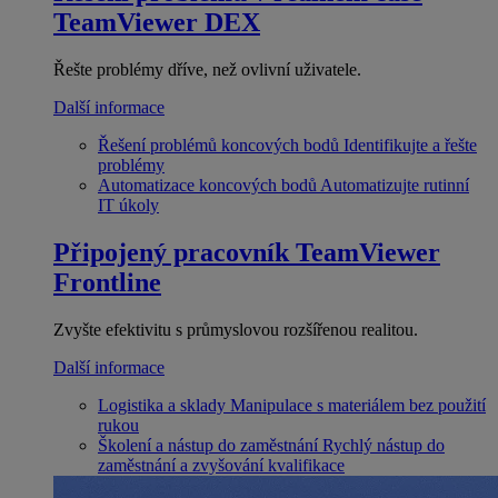
TeamViewer DEX
Řešte problémy dříve, než ovlivní uživatele.
Další informace
Řešení problémů koncových bodů
Identifikujte a řešte
problémy
Automatizace koncových bodů
Automatizujte rutinní
IT úkoly
Připojený pracovník
TeamViewer
Frontline
Zvyšte efektivitu s průmyslovou rozšířenou realitou.
Další informace
Logistika a sklady
Manipulace s materiálem bez použití
rukou
Školení a nástup do zaměstnání
Rychlý nástup do
zaměstnání a zvyšování kvalifikace