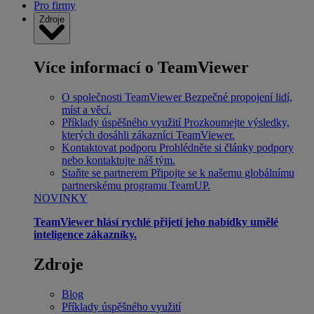
Pro firmy
Zdroje
Více informací o TeamViewer
O společnosti TeamViewer
Bezpečné propojení lidí,
míst a věcí.
Příklady úspěšného využití
Prozkoumejte výsledky,
kterých dosáhli zákazníci TeamViewer.
Kontaktovat podporu
Prohlédněte si články podpory
nebo kontaktujte náš tým.
Staňte se partnerem
Připojte se k našemu globálnímu
partnerskému programu TeamUP.
NOVINKY
TeamViewer hlásí rychlé přijetí jeho nabídky umělé
inteligence zákazníky.
Zdroje
Blog
Příklady úspěšného využití