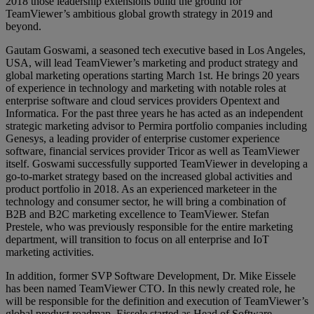
2018 those leadership extensions build the ground for
TeamViewer’s ambitious global growth strategy in 2019 and
beyond.
Gautam Goswami, a seasoned tech executive based in Los Angeles,
USA, will lead TeamViewer’s marketing and product strategy and
global marketing operations starting March 1st. He brings 20 years
of experience in technology and marketing with notable roles at
enterprise software and cloud services providers Opentext and
Informatica. For the past three years he has acted as an independent
strategic marketing advisor to Permira portfolio companies including
Genesys, a leading provider of enterprise customer experience
software, financial services provider Tricor as well as TeamViewer
itself. Goswami successfully supported TeamViewer in developing a
go-to-market strategy based on the increased global activities and
product portfolio in 2018. As an experienced marketeer in the
technology and consumer sector, he will bring a combination of
B2B and B2C marketing excellence to TeamViewer. Stefan
Prestele, who was previously responsible for the entire marketing
department, will transition to focus on all enterprise and IoT
marketing activities.
In addition, former SVP Software Development, Dr. Mike Eissele
has been named TeamViewer CTO. In this newly created role, he
will be responsible for the definition and execution of TeamViewer’s
global product roadmap. Eissele started as Head of Software