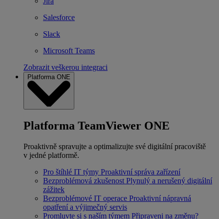
Jira
Salesforce
Slack
Microsoft Teams
Zobrazit veškerou integraci
Platforma ONE
Platforma TeamViewer ONE
Proaktivně spravujte a optimalizujte své digitální pracoviště
v jedné platformě.
Pro štíhlé IT týmy
Proaktivní správa zařízení
Bezproblémová zkušenost
Plynulý a nerušený digitální
zážitek
Bezproblémové IT operace
Proaktivní nápravná
opatření a výjimečný servis
Promluvte si s naším týmem
Připraveni na změnu?