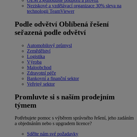
OEM
Zjednodušte podporu a provoz
Neziskové a vzdělávací organizace
30% sleva na
technologii TeamViewer
Podle odvětví
Oblíbená řešení
seřazená podle odvětví
Automobilový průmysl
Zemědělství
Logistika
Výroba
Maloobchod
Zdravotní péče
Bankovní a finanční sektor
Veřejný sektor
Promluvte si s naším prodejním
týmem
Potřebujete pomoc s výběrem správného řešení, jeho zadáním
a objednáním nebo s upgradem licence?
Sdělte nám své požadavky