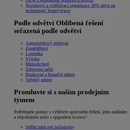
OEM
Zjednodušte podporu a provoz
Neziskové a vzdělávací organizace
30% sleva na
technologii TeamViewer
Podle odvětví
Oblíbená řešení
seřazená podle odvětví
Automobilový průmysl
Zemědělství
Logistika
Výroba
Maloobchod
Zdravotní péče
Bankovní a finanční sektor
Veřejný sektor
Promluvte si s naším prodejním
týmem
Potřebujete pomoc s výběrem správného řešení, jeho zadáním
a objednáním nebo s upgradem licence?
Sdělte nám své požadavky