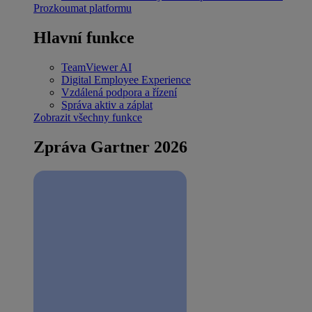
Prozkoumat platformu
Hlavní funkce
TeamViewer AI
Digital Employee Experience
Vzdálená podpora a řízení
Správa aktiv a záplat
Zobrazit všechny funkce
Zpráva Gartner 2026