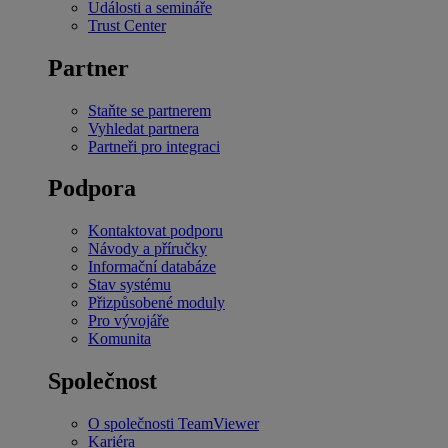
Události a semináře
Trust Center
Partner
Staňte se partnerem
Vyhledat partnera
Partneři pro integraci
Podpora
Kontaktovat podporu
Návody a příručky
Informační databáze
Stav systému
Přizpůsobené moduly
Pro vývojáře
Komunita
Společnost
O společnosti TeamViewer
Kariéra