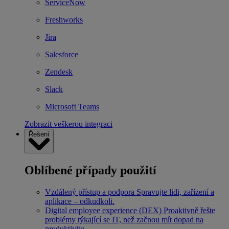
ServiceNow
Freshworks
Jira
Salesforce
Zendesk
Slack
Microsoft Teams
Zobrazit veškerou integraci
Řešení
Oblíbené případy použití
Vzdálený přístup a podpora
Spravujte lidi, zařízení a
aplikace – odkudkoli.
Digital employee experience (DEX)
Proaktivně řešte
problémy týkající se IT, než začnou mít dopad na
produktivitu.