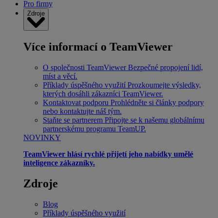
Pro firmy
Zdroje
Více informací o TeamViewer
O společnosti TeamViewer
Bezpečné propojení lidí,
míst a věcí.
Příklady úspěšného využití
Prozkoumejte výsledky,
kterých dosáhli zákazníci TeamViewer.
Kontaktovat podporu
Prohlédněte si články podpory
nebo kontaktujte náš tým.
Staňte se partnerem
Připojte se k našemu globálnímu
partnerskému programu TeamUP.
NOVINKY
TeamViewer hlásí rychlé přijetí jeho nabídky umělé
inteligence zákazníky.
Zdroje
Blog
Příklady úspěšného využití