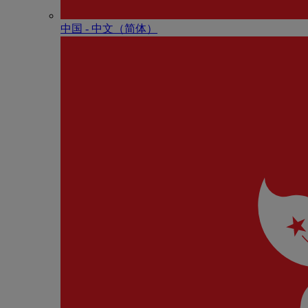
中国 - 中⽂（简体）