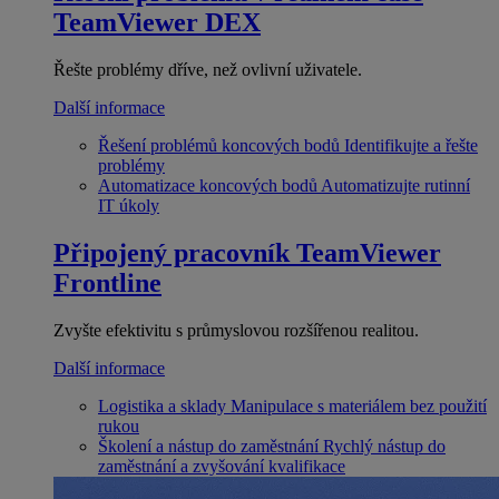
TeamViewer DEX
Řešte problémy dříve, než ovlivní uživatele.
Další informace
Řešení problémů koncových bodů
Identifikujte a řešte
problémy
Automatizace koncových bodů
Automatizujte rutinní
IT úkoly
Připojený pracovník
TeamViewer
Frontline
Zvyšte efektivitu s průmyslovou rozšířenou realitou.
Další informace
Logistika a sklady
Manipulace s materiálem bez použití
rukou
Školení a nástup do zaměstnání
Rychlý nástup do
zaměstnání a zvyšování kvalifikace