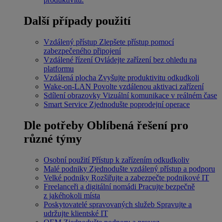
Další případy použití
Vzdálený přístup
Zlepšete přístup pomocí
zabezpečeného připojení
Vzdálené řízení
Ovládejte zařízení bez ohledu na
platformu
Vzdálená plocha
Zvyšujte produktivitu odkudkoli
Wake-on-LAN
Povolte vzdálenou aktivaci zařízení
Sdílení obrazovky
Vizuální komunikace v reálném čase
Smart Service
Zjednodušte poprodejní operace
Dle potřeby
Oblíbená řešení pro
různé týmy
Osobní použití
Přístup k zařízením odkudkoliv
Malé podniky
Zjednodušte vzdálený přístup a podporu
Velké podniky
Rozšiřujte a zabezpečte podnikové IT
Freelanceři a digitální nomádi
Pracujte bezpečně
z jakéhokoli místa
Poskytovatelé spravovaných služeb
Spravujte a
udržujte klientské IT