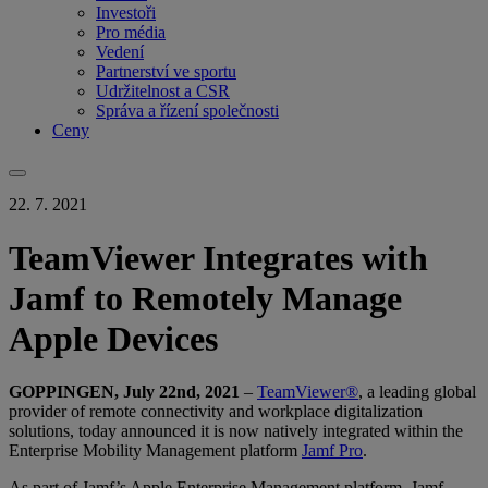
Investoři
Pro média
Vedení
Partnerství ve sportu
Udržitelnost a CSR
Správa a řízení společnosti
Ceny
22. 7. 2021
TeamViewer Integrates with
Jamf to Remotely Manage
Apple Devices
GOPPINGEN, July 22nd, 2021
–
TeamViewer®
, a leading global
provider of remote connectivity and workplace digitalization
solutions, today announced it is now natively integrated within the
Enterprise Mobility Management platform
Jamf Pro
.
As part of Jamf’s Apple Enterprise Management platform, Jamf