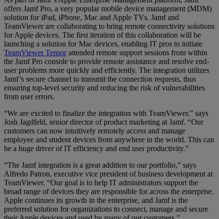
offers Jamf Pro, a very popular mobile device management (MDM)
solution for iPad, iPhone, Mac and Apple TVs. Jamf and
TeamViewer are collaborating to bring remote connectivity solutions
for Apple devices. The first iteration of this collaboration will be
launching a solution for Mac devices, enabling IT pros to initiate
TeamViewer Tensor
attended remote support sessions from within
the Jamf Pro console to provide remote assistance and resolve end-
user problems more quickly and efficiently. The integration utilizes
Jamf’s secure channel to transmit the connection requests, thus
ensuring top-level security and reducing the risk of vulnerabilities
from user errors.
“We are excited to finalize the integration with TeamViewer,” says
Josh Jagdfeld, senior director of product marketing at Jamf. “Our
customers can now intuitively remotely access and manage
employee and student devices from anywhere in the world. This can
be a huge driver of IT efficiency and end user productivity.”
“The Jamf integration is a great addition to our portfolio,” says
Alfredo Patron, executive vice president of business development at
TeamViewer. “Our goal is to help IT administrators support the
broad range of devices they are responsible for across the enterprise.
Apple continues its growth in the enterprise, and Jamf is the
preferred solution for organizations to connect, manage and secure
their Apple devices and used by many of our customers.”