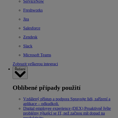
ServiceNow
Freshworks
Jira
Salesforce
Zendesk
Slack
Microsoft Teams
Zobrazit veškerou integraci
Řešení
Oblíbené případy použití
Vzdálený přístup a podpora
Spravujte lidi, zařízení a
aplikace – odkudkoli.
Digital employee experience (DEX)
Proaktivně řešte
problémy týkající se IT, než začnou mít dopad na
produktivitu.