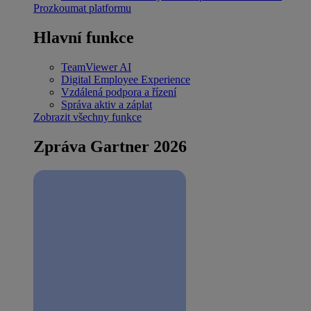
Prozkoumat platformu
Hlavní funkce
TeamViewer AI
Digital Employee Experience
Vzdálená podpora a řízení
Správa aktiv a záplat
Zobrazit všechny funkce
Zpráva Gartner 2026