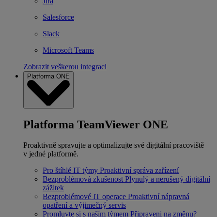
Jira
Salesforce
Slack
Microsoft Teams
Zobrazit veškerou integraci
Platforma ONE
Platforma TeamViewer ONE
Proaktivně spravujte a optimalizujte své digitální pracoviště
v jedné platformě.
Pro štíhlé IT týmy
Proaktivní správa zařízení
Bezproblémová zkušenost
Plynulý a nerušený digitální
zážitek
Bezproblémové IT operace
Proaktivní nápravná
opatření a výjimečný servis
Promluvte si s naším týmem
Připraveni na změnu?