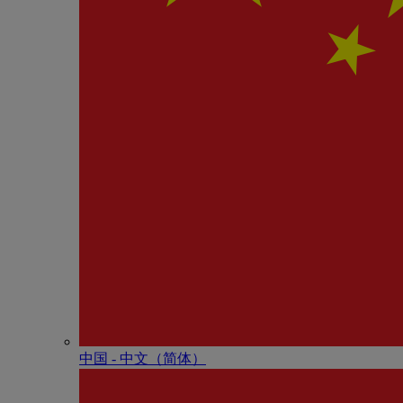
中国 - 中⽂（简体）