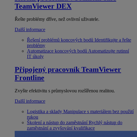
TeamViewer DEX
Řešte problémy dříve, než ovlivní uživatele.
Další informace
Řešení problémů koncových bodů
Identifikujte a řešte
problémy
Automatizace koncových bodů
Automatizujte rutinní
IT úkoly
Připojený pracovník
TeamViewer
Frontline
Zvyšte efektivitu s průmyslovou rozšířenou realitou.
Další informace
Logistika a sklady
Manipulace s materiálem bez použití
rukou
Školení a nástup do zaměstnání
Rychlý nástup do
zaměstnání a zvyšování kvalifikace