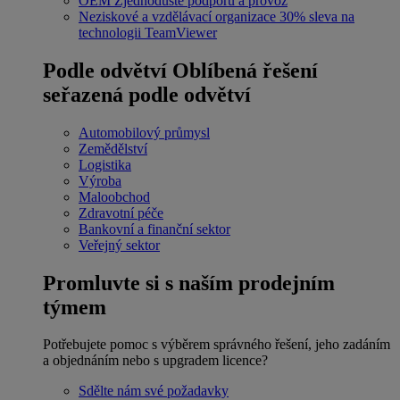
OEM
Zjednodušte podporu a provoz
Neziskové a vzdělávací organizace
30% sleva na
technologii TeamViewer
Podle odvětví
Oblíbená řešení
seřazená podle odvětví
Automobilový průmysl
Zemědělství
Logistika
Výroba
Maloobchod
Zdravotní péče
Bankovní a finanční sektor
Veřejný sektor
Promluvte si s naším prodejním
týmem
Potřebujete pomoc s výběrem správného řešení, jeho zadáním
a objednáním nebo s upgradem licence?
Sdělte nám své požadavky