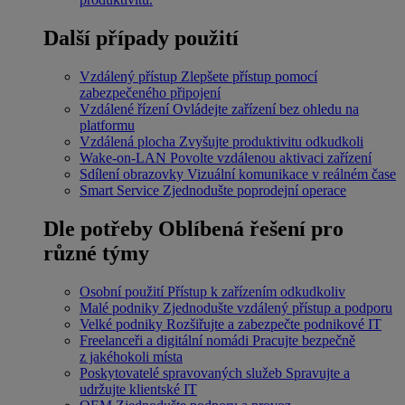
Další případy použití
Vzdálený přístup
Zlepšete přístup pomocí
zabezpečeného připojení
Vzdálené řízení
Ovládejte zařízení bez ohledu na
platformu
Vzdálená plocha
Zvyšujte produktivitu odkudkoli
Wake-on-LAN
Povolte vzdálenou aktivaci zařízení
Sdílení obrazovky
Vizuální komunikace v reálném čase
Smart Service
Zjednodušte poprodejní operace
Dle potřeby
Oblíbená řešení pro
různé týmy
Osobní použití
Přístup k zařízením odkudkoliv
Malé podniky
Zjednodušte vzdálený přístup a podporu
Velké podniky
Rozšiřujte a zabezpečte podnikové IT
Freelanceři a digitální nomádi
Pracujte bezpečně
z jakéhokoli místa
Poskytovatelé spravovaných služeb
Spravujte a
udržujte klientské IT