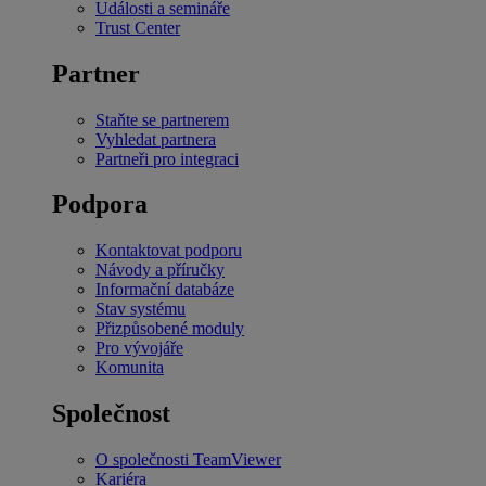
Události a semináře
Trust Center
Partner
Staňte se partnerem
Vyhledat partnera
Partneři pro integraci
Podpora
Kontaktovat podporu
Návody a příručky
Informační databáze
Stav systému
Přizpůsobené moduly
Pro vývojáře
Komunita
Společnost
O společnosti TeamViewer
Kariéra