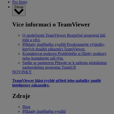
Pro firmy
Zdroje
Více informací o TeamViewer
O společnosti TeamViewer
Bezpečné propojení lidí,
míst a věcí.
Příklady úspěšného využití
Prozkoumejte výsledky,
kterých dosáhli zákazníci TeamViewer.
Kontaktovat podporu
Prohlédněte si články podpory
nebo kontaktujte náš tým.
Staňte se partnerem
Připojte se k našemu globálnímu
partnerskému programu TeamUP.
NOVINKY
TeamViewer hlásí rychlé přijetí jeho nabídky umělé
inteligence zákazníky.
Zdroje
Blog
Příklady úspěšného využití