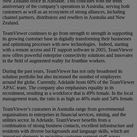
New Zealand office in Adelaide. This coincides with the tenth
anniversary of the company’s operations in Australia, serving both
customers as well as an ecosystem of strong alliances, including
channel partners, distributors and resellers in Australia and New
Zealand.
TeamViewer continues to go from strength to strength in supporting
its growing customer base in digitally transforming their businesses
and optimising processes with new technologies. Indeed, starting
with a remote access and IT support software in 2005, TeamViewer
now offers powerful enterprise connectivity solutions and innovates
in the field of augmented reality for frontline workers.
During the past years, TeamViewer has not only broadened its
solution portfolio but also increased the number of employees
around the globe. Currently, Adelaide hosts 60% of the TeamViewer
APAC team. The company also emphasises equality in its
recruitment, resulting in a workforce that is 49% female. In the local
management team, the ratio is as high as 46% male and 54% female.
TeamViewer’s customers in Australia range from governmental
organisations to enterprises in financial services, mining, and the
utilities sector. In Adelaide, TeamViewer benefits from a
combination of strong business contacts, excellent infrastructure and
residents with diverse backgrounds and language skills, which are
important elements in recruiting customer support staff across