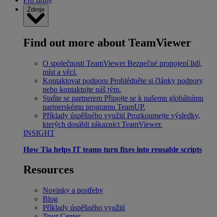
Zdroje
Find out more about TeamViewer
O společnosti TeamViewer
Bezpečné propojení lidí,
míst a věcí.
Kontaktovat podporu
Prohlédněte si články podpory
nebo kontaktujte náš tým.
Staňte se partnerem
Připojte se k našemu globálnímu
partnerskému programu TeamUP.
Příklady úspěšného využití
Prozkoumejte výsledky,
kterých dosáhli zákazníci TeamViewer.
INSIGHT
How Tia helps IT teams turn fixes into reusable scripts
Resources
Novinky a postřehy
Blog
Příklady úspěšného využití
Trust Center