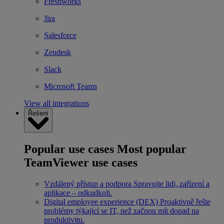
Freshworks
Jira
Salesforce
Zendesk
Slack
Microsoft Teams
View all integrations
Řešení
Popular use cases
Most popular
TeamViewer use cases
Vzdálený přístup a podpora
Spravujte lidi, zařízení a
aplikace – odkudkoli.
Digital employee experience (DEX)
Proaktivně řešte
problémy týkající se IT, než začnou mít dopad na
produktivitu.