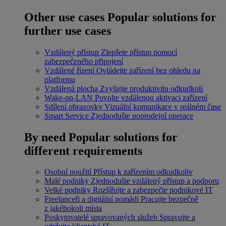
Other use cases
Popular solutions for
further use cases
Vzdálený přístup
Zlepšete přístup pomocí
zabezpečeného připojení
Vzdálené řízení
Ovládejte zařízení bez ohledu na
platformu
Vzdálená plocha
Zvyšujte produktivitu odkudkoli
Wake-on-LAN
Povolte vzdálenou aktivaci zařízení
Sdílení obrazovky
Vizuální komunikace v reálném čase
Smart Service
Zjednodušte poprodejní operace
By need
Popular solutions for
different requirements
Osobní použití
Přístup k zařízením odkudkoliv
Malé podniky
Zjednodušte vzdálený přístup a podporu
Velké podniky
Rozšiřujte a zabezpečte podnikové IT
Freelanceři a digitální nomádi
Pracujte bezpečně
z jakéhokoli místa
Poskytovatelé spravovaných služeb
Spravujte a