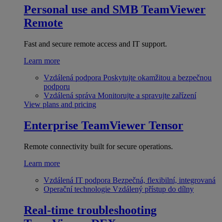
Personal use and SMB
TeamViewer
Remote
Fast and secure remote access and IT support.
Learn more
Vzdálená podpora
Poskytujte okamžitou a bezpečnou
podporu
Vzdálená správa
Monitorujte a spravujte zařízení
View plans and pricing
Enterprise
TeamViewer Tensor
Remote connectivity built for secure operations.
Learn more
Vzdálená IT podpora
Bezpečná, flexibilní, integrovaná
Operační technologie
Vzdálený přístup do dílny
Real-time troubleshooting