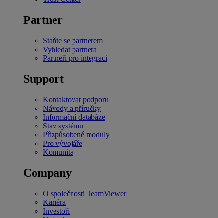
Partner
Staňte se partnerem
Vyhledat partnera
Partneři pro integraci
Support
Kontaktovat podporu
Návody a příručky
Informační databáze
Stav systému
Přizpůsobené moduly
Pro vývojáře
Komunita
Company
O společnosti TeamViewer
Kariéra
Investoři