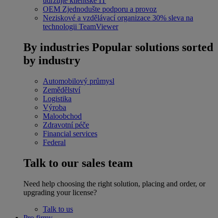
udržujte klientské IT
OEM
Zjednodušte podporu a provoz
Neziskové a vzdělávací organizace
30% sleva na
technologii TeamViewer
By industries
Popular solutions sorted
by industry
Automobilový průmysl
Zemědělství
Logistika
Výroba
Maloobchod
Zdravotní péče
Financial services
Federal
Talk to our sales team
Need help choosing the right solution, placing and order, or
upgrading your license?
Talk to us
Pro firmy