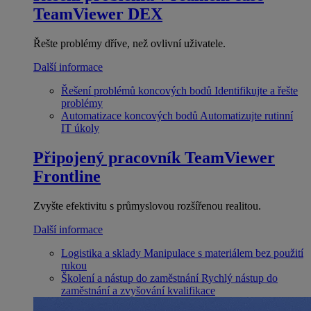
TeamViewer DEX
Řešte problémy dříve, než ovlivní uživatele.
Další informace
Řešení problémů koncových bodů
Identifikujte a řešte
problémy
Automatizace koncových bodů
Automatizujte rutinní
IT úkoly
Připojený pracovník
TeamViewer
Frontline
Zvyšte efektivitu s průmyslovou rozšířenou realitou.
Další informace
Logistika a sklady
Manipulace s materiálem bez použití
rukou
Školení a nástup do zaměstnání
Rychlý nástup do
zaměstnání a zvyšování kvalifikace