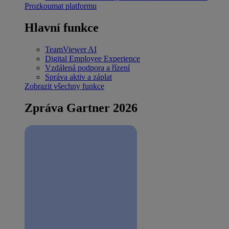
Prozkoumat platformu
Hlavní funkce
TeamViewer AI
Digital Employee Experience
Vzdálená podpora a řízení
Správa aktiv a záplat
Zobrazit všechny funkce
Zpráva Gartner 2026