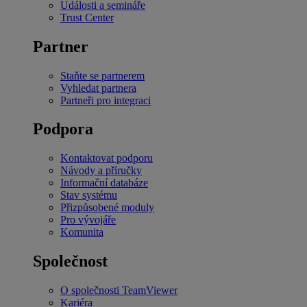
Události a semináře
Trust Center
Partner
Staňte se partnerem
Vyhledat partnera
Partneři pro integraci
Podpora
Kontaktovat podporu
Návody a příručky
Informační databáze
Stav systému
Přizpůsobené moduly
Pro vývojáře
Komunita
Společnost
O společnosti TeamViewer
Kariéra