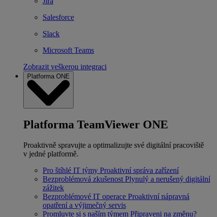
Jira
Salesforce
Slack
Microsoft Teams
Zobrazit veškerou integraci
Platforma ONE
Platforma TeamViewer ONE
Proaktivně spravujte a optimalizujte své digitální pracoviště
v jedné platformě.
Pro štíhlé IT týmy
Proaktivní správa zařízení
Bezproblémová zkušenost
Plynulý a nerušený digitální
zážitek
Bezproblémové IT operace
Proaktivní nápravná
opatření a výjimečný servis
Promluvte si s naším týmem
Připraveni na změnu?