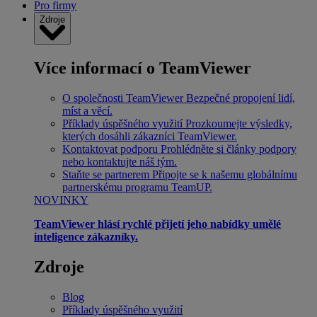
Pro firmy
Zdroje
Více informací o TeamViewer
O společnosti TeamViewer
Bezpečné propojení lidí,
míst a věcí.
Příklady úspěšného využití
Prozkoumejte výsledky,
kterých dosáhli zákazníci TeamViewer.
Kontaktovat podporu
Prohlédněte si články podpory
nebo kontaktujte náš tým.
Staňte se partnerem
Připojte se k našemu globálnímu
partnerskému programu TeamUP.
NOVINKY
TeamViewer hlásí rychlé přijetí jeho nabídky umělé
inteligence zákazníky.
Zdroje
Blog
Příklady úspěšného využití