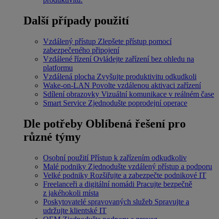
Další případy použití
Vzdálený přístup
Zlepšete přístup pomocí
zabezpečeného připojení
Vzdálené řízení
Ovládejte zařízení bez ohledu na
platformu
Vzdálená plocha
Zvyšujte produktivitu odkudkoli
Wake-on-LAN
Povolte vzdálenou aktivaci zařízení
Sdílení obrazovky
Vizuální komunikace v reálném čase
Smart Service
Zjednodušte poprodejní operace
Dle potřeby
Oblíbená řešení pro
různé týmy
Osobní použití
Přístup k zařízením odkudkoliv
Malé podniky
Zjednodušte vzdálený přístup a podporu
Velké podniky
Rozšiřujte a zabezpečte podnikové IT
Freelanceři a digitální nomádi
Pracujte bezpečně
z jakéhokoli místa
Poskytovatelé spravovaných služeb
Spravujte a
udržujte klientské IT