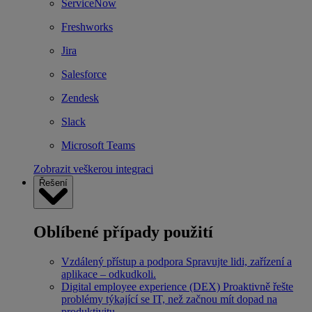
ServiceNow
Freshworks
Jira
Salesforce
Zendesk
Slack
Microsoft Teams
Zobrazit veškerou integraci
Řešení
Oblíbené případy použití
Vzdálený přístup a podpora
Spravujte lidi, zařízení a
aplikace – odkudkoli.
Digital employee experience (DEX)
Proaktivně řešte
problémy týkající se IT, než začnou mít dopad na
produktivitu.