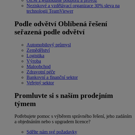
OEM
Zjednodušte podporu a provoz
Neziskové a vzdělávací organizace
30% sleva na
technologii TeamViewer
Podle odvětví
Oblíbená řešení
seřazená podle odvětví
Automobilový průmysl
Zemědělství
Logistika
Výroba
Maloobchod
Zdravotní péče
Bankovní a finanční sektor
Veřejný sektor
Promluvte si s naším prodejním
týmem
Potřebujete pomoc s výběrem správného řešení, jeho zadáním
a objednáním nebo s upgradem licence?
Sdělte nám své požadavky