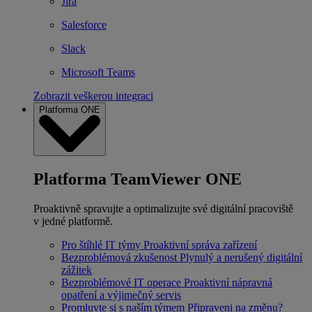
Jira
Salesforce
Slack
Microsoft Teams
Zobrazit veškerou integraci
Platforma ONE
Platforma TeamViewer ONE
Proaktivně spravujte a optimalizujte své digitální pracoviště
v jedné platformě.
Pro štíhlé IT týmy
Proaktivní správa zařízení
Bezproblémová zkušenost
Plynulý a nerušený digitální
zážitek
Bezproblémové IT operace
Proaktivní nápravná
opatření a výjimečný servis
Promluvte si s naším týmem
Připraveni na změnu?