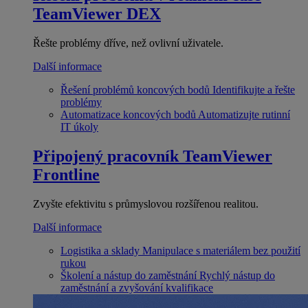
TeamViewer DEX
Řešte problémy dříve, než ovlivní uživatele.
Další informace
Řešení problémů koncových bodů
Identifikujte a řešte
problémy
Automatizace koncových bodů
Automatizujte rutinní
IT úkoly
Připojený pracovník
TeamViewer
Frontline
Zvyšte efektivitu s průmyslovou rozšířenou realitou.
Další informace
Logistika a sklady
Manipulace s materiálem bez použití
rukou
Školení a nástup do zaměstnání
Rychlý nástup do
zaměstnání a zvyšování kvalifikace