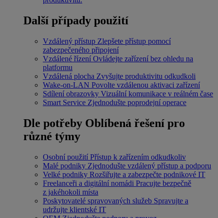
Další případy použití
Vzdálený přístup
Zlepšete přístup pomocí
zabezpečeného připojení
Vzdálené řízení
Ovládejte zařízení bez ohledu na
platformu
Vzdálená plocha
Zvyšujte produktivitu odkudkoli
Wake-on-LAN
Povolte vzdálenou aktivaci zařízení
Sdílení obrazovky
Vizuální komunikace v reálném čase
Smart Service
Zjednodušte poprodejní operace
Dle potřeby
Oblíbená řešení pro
různé týmy
Osobní použití
Přístup k zařízením odkudkoliv
Malé podniky
Zjednodušte vzdálený přístup a podporu
Velké podniky
Rozšiřujte a zabezpečte podnikové IT
Freelanceři a digitální nomádi
Pracujte bezpečně
z jakéhokoli místa
Poskytovatelé spravovaných služeb
Spravujte a
udržujte klientské IT