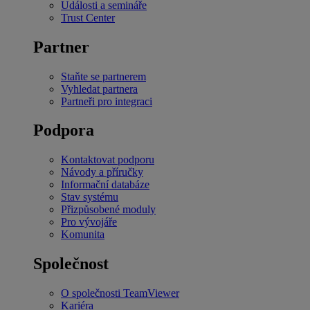
Události a semináře
Trust Center
Partner
Staňte se partnerem
Vyhledat partnera
Partneři pro integraci
Podpora
Kontaktovat podporu
Návody a příručky
Informační databáze
Stav systému
Přizpůsobené moduly
Pro vývojáře
Komunita
Společnost
O společnosti TeamViewer
Kariéra