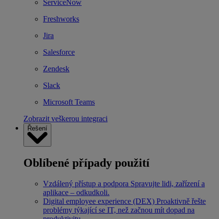
ServiceNow
Freshworks
Jira
Salesforce
Zendesk
Slack
Microsoft Teams
Zobrazit veškerou integraci
Řešení
Oblíbené případy použití
Vzdálený přístup a podpora
Spravujte lidi, zařízení a
aplikace – odkudkoli.
Digital employee experience (DEX)
Proaktivně řešte
problémy týkající se IT, než začnou mít dopad na
produktivitu.