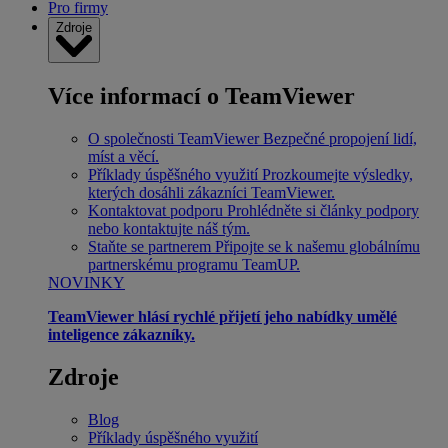
Pro firmy
Zdroje
Více informací o TeamViewer
O společnosti TeamViewer
Bezpečné propojení lidí,
míst a věcí.
Příklady úspěšného využití
Prozkoumejte výsledky,
kterých dosáhli zákazníci TeamViewer.
Kontaktovat podporu
Prohlédněte si články podpory
nebo kontaktujte náš tým.
Staňte se partnerem
Připojte se k našemu globálnímu
partnerskému programu TeamUP.
NOVINKY
TeamViewer hlásí rychlé přijetí jeho nabídky umělé
inteligence zákazníky.
Zdroje
Blog
Příklady úspěšného využití