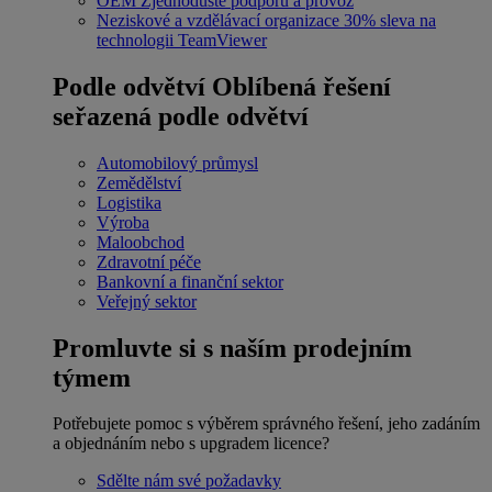
OEM
Zjednodušte podporu a provoz
Neziskové a vzdělávací organizace
30% sleva na
technologii TeamViewer
Podle odvětví
Oblíbená řešení
seřazená podle odvětví
Automobilový průmysl
Zemědělství
Logistika
Výroba
Maloobchod
Zdravotní péče
Bankovní a finanční sektor
Veřejný sektor
Promluvte si s naším prodejním
týmem
Potřebujete pomoc s výběrem správného řešení, jeho zadáním
a objednáním nebo s upgradem licence?
Sdělte nám své požadavky