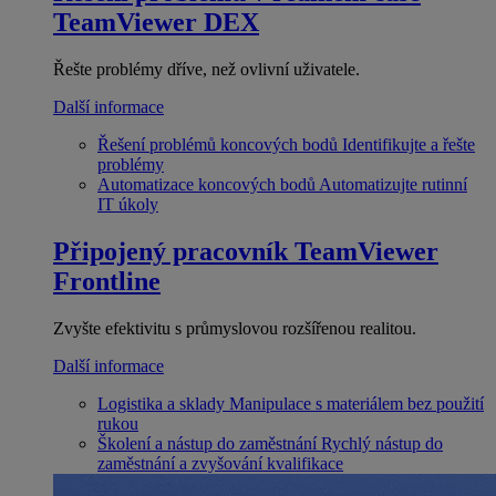
TeamViewer DEX
Řešte problémy dříve, než ovlivní uživatele.
Další informace
Řešení problémů koncových bodů
Identifikujte a řešte
problémy
Automatizace koncových bodů
Automatizujte rutinní
IT úkoly
Připojený pracovník
TeamViewer
Frontline
Zvyšte efektivitu s průmyslovou rozšířenou realitou.
Další informace
Logistika a sklady
Manipulace s materiálem bez použití
rukou
Školení a nástup do zaměstnání
Rychlý nástup do
zaměstnání a zvyšování kvalifikace