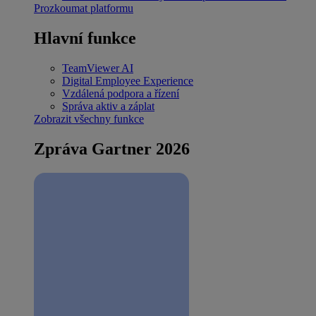
Prozkoumat platformu
Hlavní funkce
TeamViewer AI
Digital Employee Experience
Vzdálená podpora a řízení
Správa aktiv a záplat
Zobrazit všechny funkce
Zpráva Gartner 2026