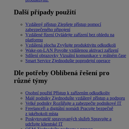
Další případy použití
Vzdálený přístup
Zlepšete přístup pomocí
zabezpečeného připojení
Vzdálené řízení
Ovládejte zařízení bez ohledu na
platformu
Vzdálená plocha
Zvyšujte produktivitu odkudkoli
Wake-on-LAN
Povolte vzdálenou aktivaci zařízení
Sdílení obrazovky
Vizuální komunikace v reálném čase
Smart Service
Zjednodušte poprodejní operace
Dle potřeby
Oblíbená řešení pro
různé týmy
Osobní použití
Přístup k zařízením odkudkoliv
Malé podniky
Zjednodušte vzdálený přístup a podporu
Velké podniky
Rozšiřujte a zabezpečte podnikové IT
Freelanceři a digitální nomádi
Pracujte bezpečně
z jakéhokoli místa
Poskytovatelé spravovaných služeb
Spravujte a
udržujte klientské IT