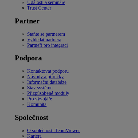
Události a semináře
Trust Center
Partner
Staňte se partnerem
Vyhledat partnera
Partneři pro integraci
Podpora
Kontaktovat podporu
Návody a příručky
Informační databáze
Stav systému
Přizpůsobené moduly
Pro vývojáře
Komunita
Společnost
O společnosti TeamViewer
Kariéra