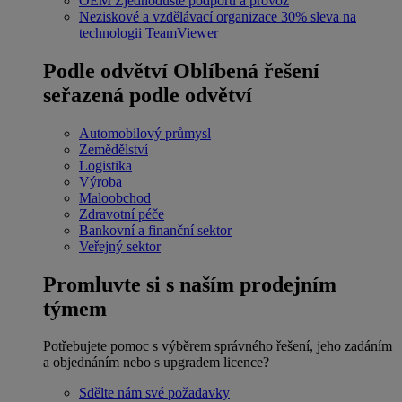
OEM
Zjednodušte podporu a provoz
Neziskové a vzdělávací organizace
30% sleva na
technologii TeamViewer
Podle odvětví
Oblíbená řešení
seřazená podle odvětví
Automobilový průmysl
Zemědělství
Logistika
Výroba
Maloobchod
Zdravotní péče
Bankovní a finanční sektor
Veřejný sektor
Promluvte si s naším prodejním
týmem
Potřebujete pomoc s výběrem správného řešení, jeho zadáním
a objednáním nebo s upgradem licence?
Sdělte nám své požadavky