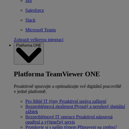
Jira
Salesforce
Slack
Microsoft Teams
Zobrazit veškerou integraci
Platforma ONE
Platforma TeamViewer ONE
Proaktivně spravujte a optimalizujte své digitální pracoviště
v jedné platformě.
Pro štíhlé IT týmy
Proaktivní správa zařízení
Bezproblémová zkušenost
Plynulý a nerušený digitální
zážitek
Bezproblémové IT operace
Proaktivní nápravná
opatření a výjimečný servis
Promluvte si s naším týmem
Připraveni na změnu?