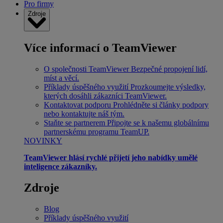
Pro firmy
Zdroje
Více informací o TeamViewer
O společnosti TeamViewer
Bezpečné propojení lidí,
míst a věcí.
Příklady úspěšného využití
Prozkoumejte výsledky,
kterých dosáhli zákazníci TeamViewer.
Kontaktovat podporu
Prohlédněte si články podpory
nebo kontaktujte náš tým.
Staňte se partnerem
Připojte se k našemu globálnímu
partnerskému programu TeamUP.
NOVINKY
TeamViewer hlásí rychlé přijetí jeho nabídky umělé
inteligence zákazníky.
Zdroje
Blog
Příklady úspěšného využití