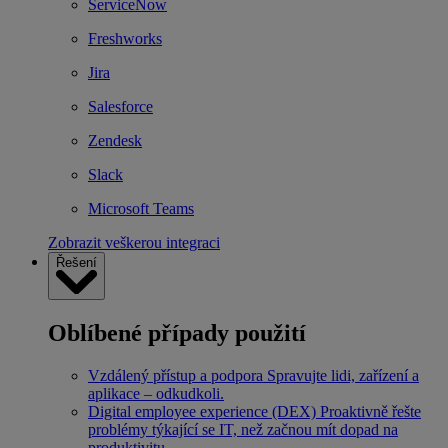
ServiceNow
Freshworks
Jira
Salesforce
Zendesk
Slack
Microsoft Teams
Zobrazit veškerou integraci
Řešení
Oblíbené případy použití
Vzdálený přístup a podpora
Spravujte lidi, zařízení a
aplikace – odkudkoli.
Digital employee experience (DEX)
Proaktivně řešte
problémy týkající se IT, než začnou mít dopad na
produktivitu.