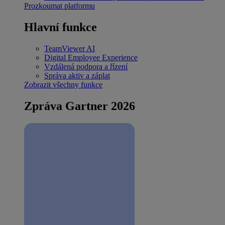
Prozkoumat platformu
Hlavní funkce
TeamViewer AI
Digital Employee Experience
Vzdálená podpora a řízení
Správa aktiv a záplat
Zobrazit všechny funkce
Zpráva Gartner 2026