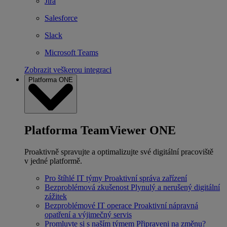
Jira
Salesforce
Slack
Microsoft Teams
Zobrazit veškerou integraci
Platforma ONE
Platforma TeamViewer ONE
Proaktivně spravujte a optimalizujte své digitální pracoviště
v jedné platformě.
Pro štíhlé IT týmy
Proaktivní správa zařízení
Bezproblémová zkušenost
Plynulý a nerušený digitální
zážitek
Bezproblémové IT operace
Proaktivní nápravná
opatření a výjimečný servis
Promluvte si s naším týmem
Připraveni na změnu?