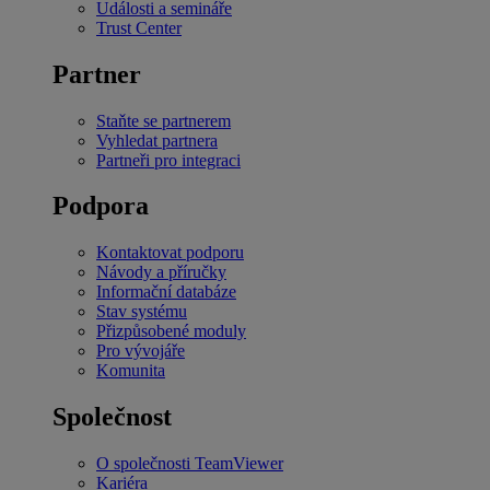
Události a semináře
Trust Center
Partner
Staňte se partnerem
Vyhledat partnera
Partneři pro integraci
Podpora
Kontaktovat podporu
Návody a příručky
Informační databáze
Stav systému
Přizpůsobené moduly
Pro vývojáře
Komunita
Společnost
O společnosti TeamViewer
Kariéra