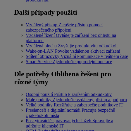
Další případy použití
Vzdálený přístup
Zlepšete přístup pomocí
zabezpečeného připojení
Vzdálené řízení
Ovládejte zařízení bez ohledu na
platformu
Vzdálená plocha
Zvyšujte produktivitu odkudkoli
Wake-on-LAN
Povolte vzdálenou aktivaci zařízení
Sdílení obrazovky
Vizuální komunikace v reálném čase
Smart Service
Zjednodušte poprodejní operace
Dle potřeby
Oblíbená řešení pro
různé týmy
Osobní použití
Přístup k zařízením odkudkoliv
Malé podniky
Zjednodušte vzdálený přístup a podporu
Velké podniky
Rozšiřujte a zabezpečte podnikové IT
Freelanceři a digitální nomádi
Pracujte bezpečně
z jakéhokoli místa
Poskytovatelé spravovaných služeb
Spravujte a
udržujte klientské IT