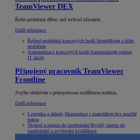
TeamViewer DEX
Řešte problémy dříve, než ovlivní uživatele.
Další informace
Řešení problémů koncových bodů
Identifikujte a řešte
problémy
Automatizace koncových bodů
Automatizujte rutinní
IT úkoly
Připojený pracovník
TeamViewer
Frontline
Zvyšte efektivitu s průmyslovou rozšířenou realitou.
Další informace
Logistika a sklady
Manipulace s materiálem bez použití
rukou
Školení a nástup do zaměstnání
Rychlý nástup do
zaměstnání a zvyšování kvalifikace