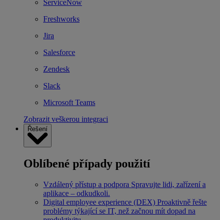
ServiceNow
Freshworks
Jira
Salesforce
Zendesk
Slack
Microsoft Teams
Zobrazit veškerou integraci
Řešení
Oblíbené případy použití
Vzdálený přístup a podpora
Spravujte lidi, zařízení a
aplikace – odkudkoli.
Digital employee experience (DEX)
Proaktivně řešte
problémy týkající se IT, než začnou mít dopad na
produktivitu.