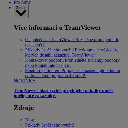
Pro firmy
Zdroje
Více informací o TeamViewer
O společnosti TeamViewer
Bezpečné propojení lidí,
míst a věcí.
Příklady úspěšného využití
Prozkoumejte výsledky,
kterých dosáhli zákazníci TeamViewer.
Kontaktovat podporu
Prohlédněte si články podpory
nebo kontaktujte náš tým.
Staňte se partnerem
Připojte se k našemu globálnímu
partnerskému programu TeamUP.
NOVINKY
TeamViewer hlásí rychlé přijetí jeho nabídky umělé
inteligence zákazníky.
Zdroje
Blog
Příklady úspěšného využití