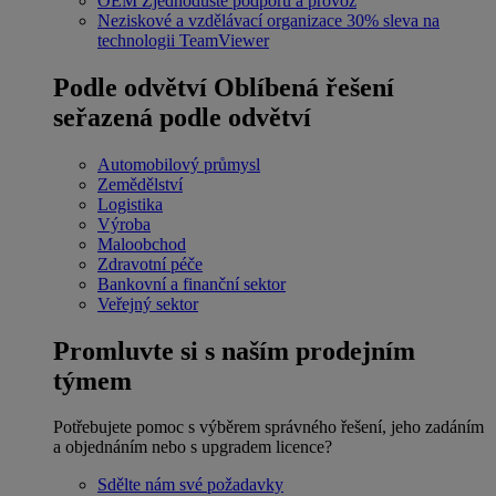
OEM
Zjednodušte podporu a provoz
Neziskové a vzdělávací organizace
30% sleva na
technologii TeamViewer
Podle odvětví
Oblíbená řešení
seřazená podle odvětví
Automobilový průmysl
Zemědělství
Logistika
Výroba
Maloobchod
Zdravotní péče
Bankovní a finanční sektor
Veřejný sektor
Promluvte si s naším prodejním
týmem
Potřebujete pomoc s výběrem správného řešení, jeho zadáním
a objednáním nebo s upgradem licence?
Sdělte nám své požadavky