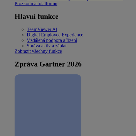
Prozkoumat platformu
Hlavní funkce
TeamViewer AI
Digital Employee Experience
Vzdálená podpora a řízení
Správa aktiv a záplat
Zobrazit všechny funkce
Zpráva Gartner 2026