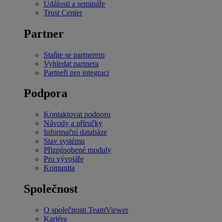
Události a semináře
Trust Center
Partner
Staňte se partnerem
Vyhledat partnera
Partneři pro integraci
Podpora
Kontaktovat podporu
Návody a příručky
Informační databáze
Stav systému
Přizpůsobené moduly
Pro vývojáře
Komunita
Společnost
O společnosti TeamViewer
Kariéra