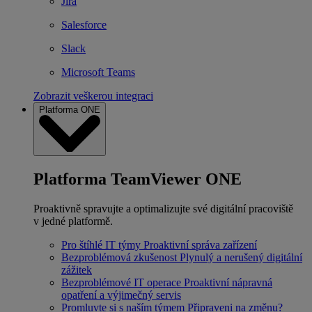
Jira
Salesforce
Slack
Microsoft Teams
Zobrazit veškerou integraci
Platforma ONE
Platforma TeamViewer ONE
Proaktivně spravujte a optimalizujte své digitální pracoviště
v jedné platformě.
Pro štíhlé IT týmy
Proaktivní správa zařízení
Bezproblémová zkušenost
Plynulý a nerušený digitální
zážitek
Bezproblémové IT operace
Proaktivní nápravná
opatření a výjimečný servis
Promluvte si s naším týmem
Připraveni na změnu?