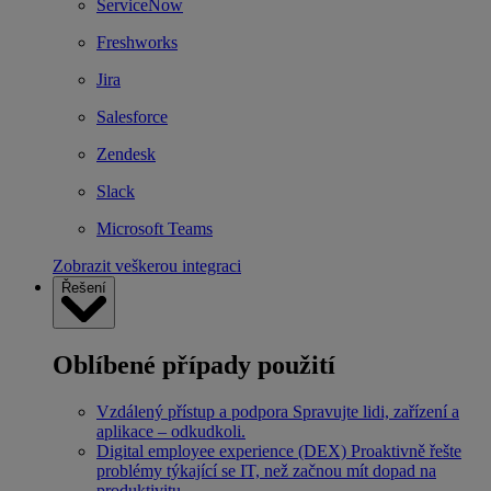
ServiceNow
Freshworks
Jira
Salesforce
Zendesk
Slack
Microsoft Teams
Zobrazit veškerou integraci
Řešení
Oblíbené případy použití
Vzdálený přístup a podpora
Spravujte lidi, zařízení a
aplikace – odkudkoli.
Digital employee experience (DEX)
Proaktivně řešte
problémy týkající se IT, než začnou mít dopad na
produktivitu.