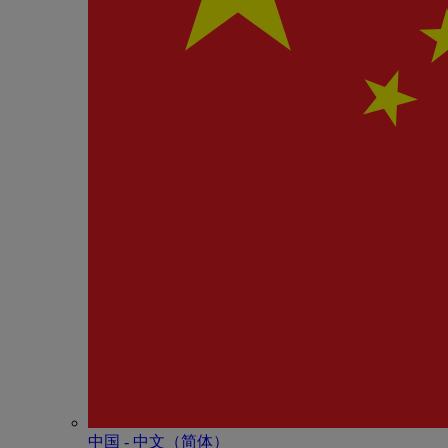
中国 - 中⽂（简体）