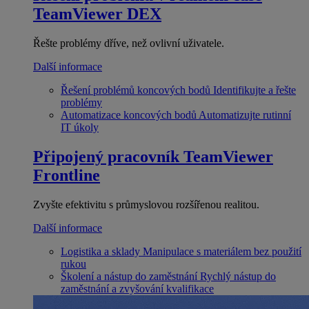
TeamViewer DEX
Řešte problémy dříve, než ovlivní uživatele.
Další informace
Řešení problémů koncových bodů
Identifikujte a řešte
problémy
Automatizace koncových bodů
Automatizujte rutinní
IT úkoly
Připojený pracovník
TeamViewer
Frontline
Zvyšte efektivitu s průmyslovou rozšířenou realitou.
Další informace
Logistika a sklady
Manipulace s materiálem bez použití
rukou
Školení a nástup do zaměstnání
Rychlý nástup do
zaměstnání a zvyšování kvalifikace