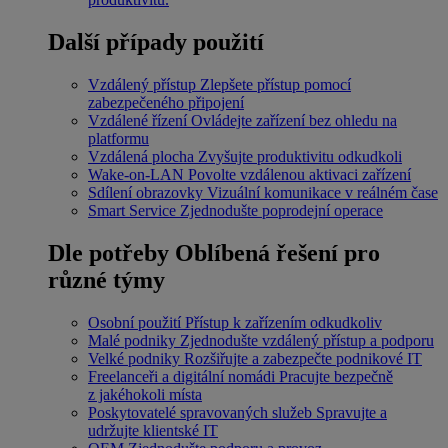
Další případy použití
Vzdálený přístup
Zlepšete přístup pomocí
zabezpečeného připojení
Vzdálené řízení
Ovládejte zařízení bez ohledu na
platformu
Vzdálená plocha
Zvyšujte produktivitu odkudkoli
Wake-on-LAN
Povolte vzdálenou aktivaci zařízení
Sdílení obrazovky
Vizuální komunikace v reálném čase
Smart Service
Zjednodušte poprodejní operace
Dle potřeby
Oblíbená řešení pro
různé týmy
Osobní použití
Přístup k zařízením odkudkoliv
Malé podniky
Zjednodušte vzdálený přístup a podporu
Velké podniky
Rozšiřujte a zabezpečte podnikové IT
Freelanceři a digitální nomádi
Pracujte bezpečně
z jakéhokoli místa
Poskytovatelé spravovaných služeb
Spravujte a
udržujte klientské IT