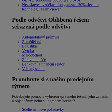
OEM
Zjednodušte podporu a provoz
Neziskové a vzdělávací organizace
30% sleva na
technologii TeamViewer
Podle odvětví
Oblíbená řešení
seřazená podle odvětví
Automobilový průmysl
Zemědělství
Logistika
Výroba
Maloobchod
Zdravotní péče
Bankovní a finanční sektor
Veřejný sektor
Promluvte si s naším prodejním
týmem
Potřebujete pomoc s výběrem správného řešení, jeho zadáním
a objednáním nebo s upgradem licence?
Sdělte nám své požadavky