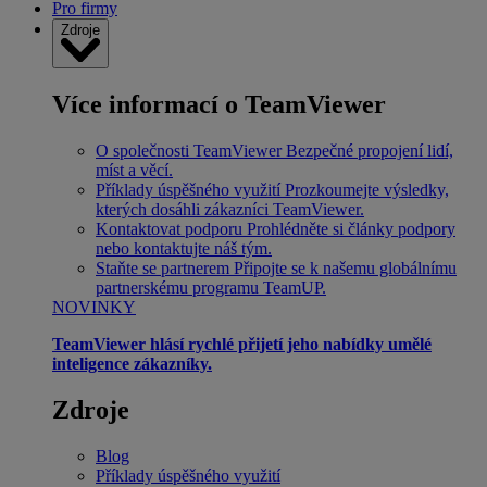
Pro firmy
Zdroje
Více informací o TeamViewer
O společnosti TeamViewer
Bezpečné propojení lidí,
míst a věcí.
Příklady úspěšného využití
Prozkoumejte výsledky,
kterých dosáhli zákazníci TeamViewer.
Kontaktovat podporu
Prohlédněte si články podpory
nebo kontaktujte náš tým.
Staňte se partnerem
Připojte se k našemu globálnímu
partnerskému programu TeamUP.
NOVINKY
TeamViewer hlásí rychlé přijetí jeho nabídky umělé
inteligence zákazníky.
Zdroje
Blog
Příklady úspěšného využití