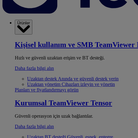
Ürünler
Kişisel kullanım ve SMB
TeamViewer 
Hızlı ve güvenli uzaktan erişim ve BT desteği.
Daha fazla bilgi alın
Uzaktan destek
Anında ve güvenli destek verin
Uzaktan yönetim
Cihazları izleyin ve yönetin
Planları ve fiyatlandırmayı görün
Kurumsal
TeamViewer Tensor
Güvenli operasyon için uzak bağlantılar.
Daha fazla bilgi alın
Uzaktan BT desteği
Güvenli, esnek, entegre