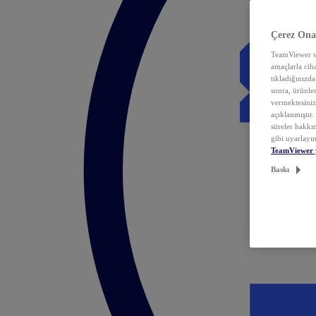
Çerez Ona
TeamViewer ve
amaçlarla ciha
tıkladığınızda
sonra, ürünle
vermektesiniz.
açıklanmıştır
süreler hakkın
gibi uyarlayın
TeamViewer 
Baskı