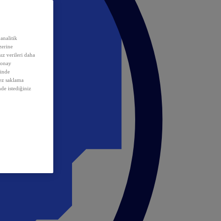
analitik
erine
ız verileri daha
 onay
inde
rez saklama
nde istediğiniz