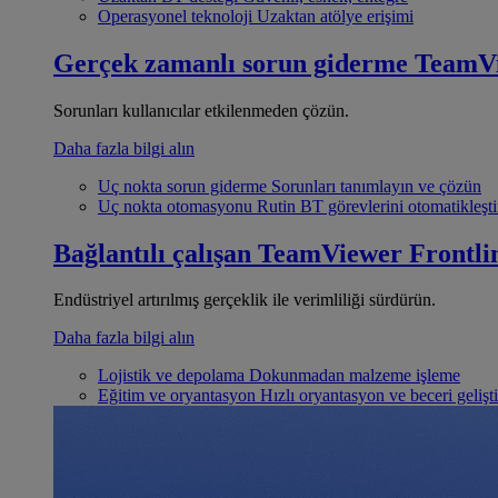
Operasyonel teknoloji
Uzaktan atölye erişimi
Gerçek zamanlı sorun giderme
TeamV
Sorunları kullanıcılar etkilenmeden çözün.
Daha fazla bilgi alın
Uç nokta sorun giderme
Sorunları tanımlayın ve çözün
Uç nokta otomasyonu
Rutin BT görevlerini otomatikleşti
Bağlantılı çalışan
TeamViewer Frontli
Endüstriyel artırılmış gerçeklik ile verimliliği sürdürün.
Daha fazla bilgi alın
Lojistik ve depolama
Dokunmadan malzeme işleme
Eğitim ve oryantasyon
Hızlı oryantasyon ve beceri gelişt