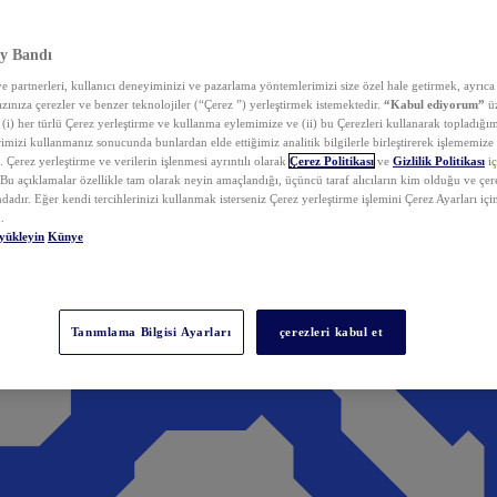
y Bandı
 partnerleri, kullanıcı deneyiminizi ve pazarlama yöntemlerimizi size özel hale getirmek, ayrıca 
zınıza çerezler ve benzer teknolojiler (“Çerez ”) yerleştirmek istemektedir.
“Kabul ediyorum”
üz
 (i) her türlü Çerez yerleştirme ve kullanma eylemimize ve (ii) bu Çerezleri kullanarak topladığım
rimizi kullanmanız sonucunda bunlardan elde ettiğimiz analitik bilgilerle birleştirerek işlememize
 Çerez yerleştirme ve verilerin işlenmesi ayrıntılı olarak
Çerez Politikası
ve
Gizlilik Politikası
iç
. Bu açıklamalar özellikle tam olarak neyin amaçlandığı, üçüncü taraf alıcıların kim olduğu ve çe
dadır. Eğer kendi tercihlerinizi kullanmak isterseniz Çerez yerleştirme işlemini Çerez Ayarları içi
.
yükleyin
Künye
Tanımlama Bilgisi Ayarları
çerezleri kabul et