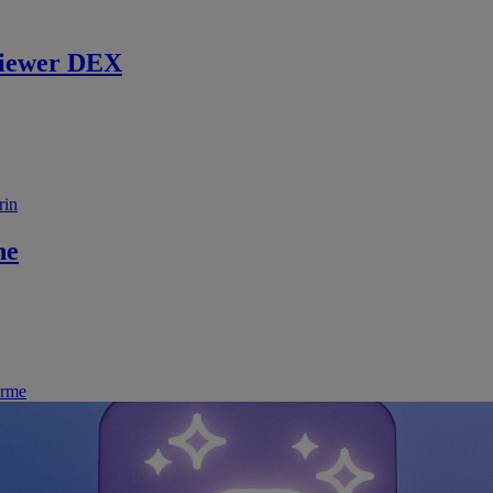
iewer DEX
rin
ne
irme