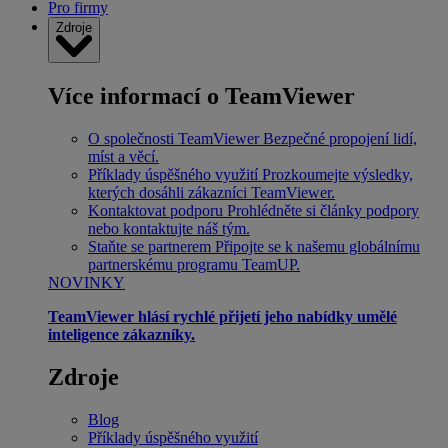
Pro firmy
Zdroje
Více informací o TeamViewer
O společnosti TeamViewer
Bezpečné propojení lidí,
míst a věcí.
Příklady úspěšného využití
Prozkoumejte výsledky,
kterých dosáhli zákazníci TeamViewer.
Kontaktovat podporu
Prohlédněte si články podpory
nebo kontaktujte náš tým.
Staňte se partnerem
Připojte se k našemu globálnímu
partnerskému programu TeamUP.
NOVINKY
TeamViewer hlásí rychlé přijetí jeho nabídky umělé
inteligence zákazníky.
Zdroje
Blog
Příklady úspěšného využití