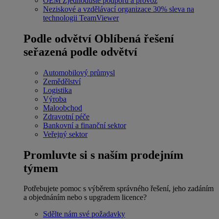
OEM
Zjednodušte podporu a provoz
Neziskové a vzdělávací organizace
30% sleva na
technologii TeamViewer
Podle odvětví
Oblíbená řešení
seřazená podle odvětví
Automobilový průmysl
Zemědělství
Logistika
Výroba
Maloobchod
Zdravotní péče
Bankovní a finanční sektor
Veřejný sektor
Promluvte si s naším prodejním
týmem
Potřebujete pomoc s výběrem správného řešení, jeho zadáním
a objednáním nebo s upgradem licence?
Sdělte nám své požadavky