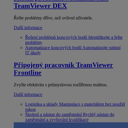
TeamViewer DEX
Řešte problémy dříve, než ovlivní uživatele.
Další informace
Řešení problémů koncových bodů
Identifikujte a řešte
problémy
Automatizace koncových bodů
Automatizujte rutinní
IT úkoly
Připojený pracovník
TeamViewer
Frontline
Zvyšte efektivitu s průmyslovou rozšířenou realitou.
Další informace
Logistika a sklady
Manipulace s materiálem bez použití
rukou
Školení a nástup do zaměstnání
Rychlý nástup do
zaměstnání a zvyšování kvalifikace