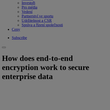
Investoři
Pro média
Vedení
Partnerství ve sportu
Udržitelnost a CSR
Správa a řízení společnosti
Ceny
Subscribe
How does end-to-end
encryption work to secure
enterprise data