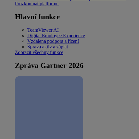
Prozkoumat platformu
Hlavní funkce
TeamViewer AI
Digital Employee Experience
Vzdálená podpora a řízení
Správa aktiv a záplat
Zobrazit všechny funkce
Zpráva Gartner 2026