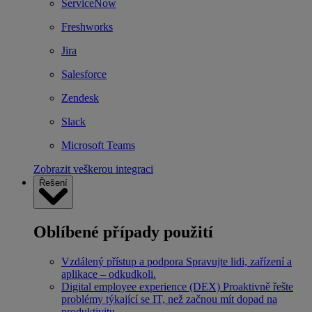
ServiceNow
Freshworks
Jira
Salesforce
Zendesk
Slack
Microsoft Teams
Zobrazit veškerou integraci
Řešení
Oblíbené případy použití
Vzdálený přístup a podpora
Spravujte lidi, zařízení a
aplikace – odkudkoli.
Digital employee experience (DEX)
Proaktivně řešte
problémy týkající se IT, než začnou mít dopad na
produktivitu.