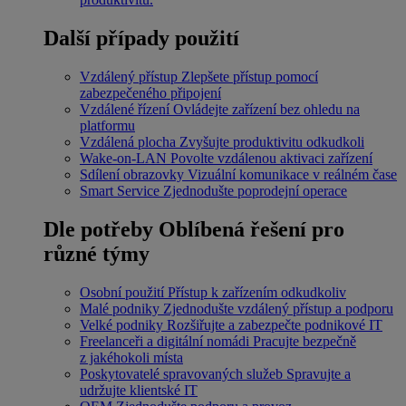
Další případy použití
Vzdálený přístup
Zlepšete přístup pomocí
zabezpečeného připojení
Vzdálené řízení
Ovládejte zařízení bez ohledu na
platformu
Vzdálená plocha
Zvyšujte produktivitu odkudkoli
Wake-on-LAN
Povolte vzdálenou aktivaci zařízení
Sdílení obrazovky
Vizuální komunikace v reálném čase
Smart Service
Zjednodušte poprodejní operace
Dle potřeby
Oblíbená řešení pro
různé týmy
Osobní použití
Přístup k zařízením odkudkoliv
Malé podniky
Zjednodušte vzdálený přístup a podporu
Velké podniky
Rozšiřujte a zabezpečte podnikové IT
Freelanceři a digitální nomádi
Pracujte bezpečně
z jakéhokoli místa
Poskytovatelé spravovaných služeb
Spravujte a
udržujte klientské IT