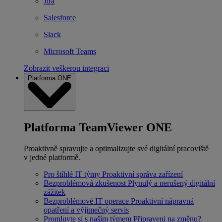
Jira
Salesforce
Slack
Microsoft Teams
Zobrazit veškerou integraci
Platforma ONE
Platforma TeamViewer ONE
Proaktivně spravujte a optimalizujte své digitální pracoviště
v jedné platformě.
Pro štíhlé IT týmy
Proaktivní správa zařízení
Bezproblémová zkušenost
Plynulý a nerušený digitální
zážitek
Bezproblémové IT operace
Proaktivní nápravná
opatření a výjimečný servis
Promluvte si s naším týmem
Připraveni na změnu?