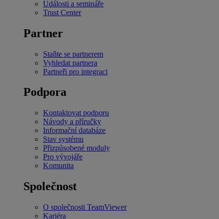
Události a semináře
Trust Center
Partner
Staňte se partnerem
Vyhledat partnera
Partneři pro integraci
Podpora
Kontaktovat podporu
Návody a příručky
Informační databáze
Stav systému
Přizpůsobené moduly
Pro vývojáře
Komunita
Společnost
O společnosti TeamViewer
Kariéra