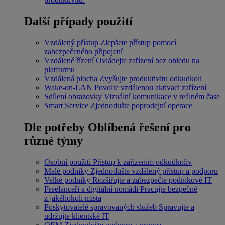
Další případy použití
Vzdálený přístup
Zlepšete přístup pomocí
zabezpečeného připojení
Vzdálené řízení
Ovládejte zařízení bez ohledu na
platformu
Vzdálená plocha
Zvyšujte produktivitu odkudkoli
Wake-on-LAN
Povolte vzdálenou aktivaci zařízení
Sdílení obrazovky
Vizuální komunikace v reálném čase
Smart Service
Zjednodušte poprodejní operace
Dle potřeby
Oblíbená řešení pro
různé týmy
Osobní použití
Přístup k zařízením odkudkoliv
Malé podniky
Zjednodušte vzdálený přístup a podporu
Velké podniky
Rozšiřujte a zabezpečte podnikové IT
Freelanceři a digitální nomádi
Pracujte bezpečně
z jakéhokoli místa
Poskytovatelé spravovaných služeb
Spravujte a
udržujte klientské IT