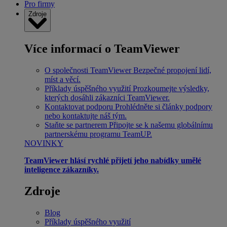
Pro firmy
Zdroje
Více informací o TeamViewer
O společnosti TeamViewer
Bezpečné propojení lidí,
míst a věcí.
Příklady úspěšného využití
Prozkoumejte výsledky,
kterých dosáhli zákazníci TeamViewer.
Kontaktovat podporu
Prohlédněte si články podpory
nebo kontaktujte náš tým.
Staňte se partnerem
Připojte se k našemu globálnímu
partnerskému programu TeamUP.
NOVINKY
TeamViewer hlásí rychlé přijetí jeho nabídky umělé
inteligence zákazníky.
Zdroje
Blog
Příklady úspěšného využití