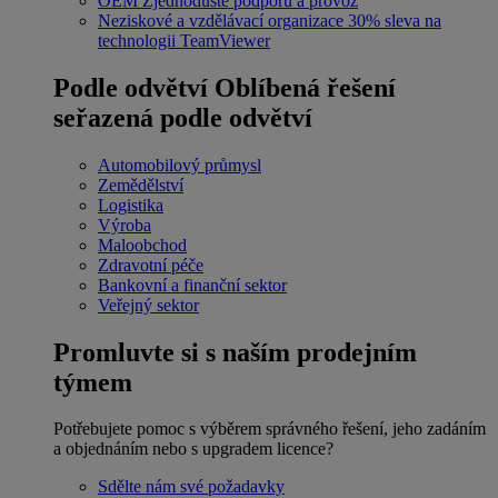
OEM
Zjednodušte podporu a provoz
Neziskové a vzdělávací organizace
30% sleva na
technologii TeamViewer
Podle odvětví
Oblíbená řešení
seřazená podle odvětví
Automobilový průmysl
Zemědělství
Logistika
Výroba
Maloobchod
Zdravotní péče
Bankovní a finanční sektor
Veřejný sektor
Promluvte si s naším prodejním
týmem
Potřebujete pomoc s výběrem správného řešení, jeho zadáním
a objednáním nebo s upgradem licence?
Sdělte nám své požadavky