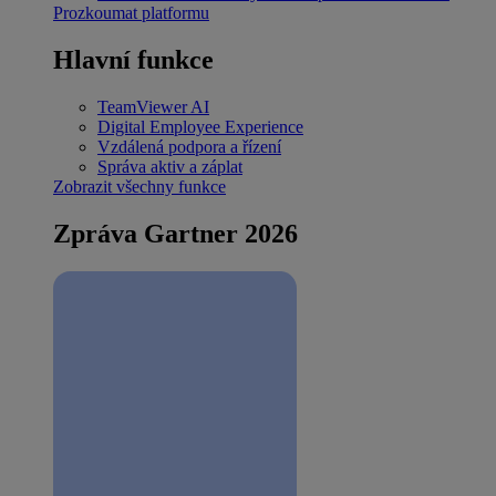
Prozkoumat platformu
Hlavní funkce
TeamViewer AI
Digital Employee Experience
Vzdálená podpora a řízení
Správa aktiv a záplat
Zobrazit všechny funkce
Zpráva Gartner 2026