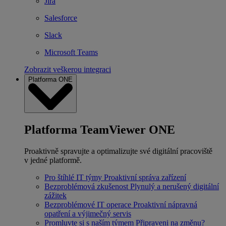
Jira
Salesforce
Slack
Microsoft Teams
Zobrazit veškerou integraci
Platforma ONE
Platforma TeamViewer ONE
Proaktivně spravujte a optimalizujte své digitální pracoviště
v jedné platformě.
Pro štíhlé IT týmy
Proaktivní správa zařízení
Bezproblémová zkušenost
Plynulý a nerušený digitální
zážitek
Bezproblémové IT operace
Proaktivní nápravná
opatření a výjimečný servis
Promluvte si s naším týmem
Připraveni na změnu?