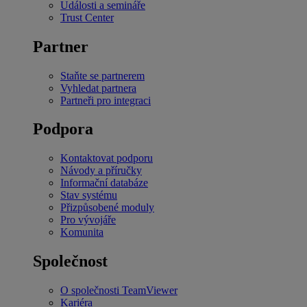
Události a semináře
Trust Center
Partner
Staňte se partnerem
Vyhledat partnera
Partneři pro integraci
Podpora
Kontaktovat podporu
Návody a příručky
Informační databáze
Stav systému
Přizpůsobené moduly
Pro vývojáře
Komunita
Společnost
O společnosti TeamViewer
Kariéra