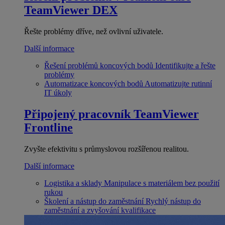
TeamViewer DEX
Řešte problémy dříve, než ovlivní uživatele.
Další informace
Řešení problémů koncových bodů
Identifikujte a řešte
problémy
Automatizace koncových bodů
Automatizujte rutinní
IT úkoly
Připojený pracovník
TeamViewer
Frontline
Zvyšte efektivitu s průmyslovou rozšířenou realitou.
Další informace
Logistika a sklady
Manipulace s materiálem bez použití
rukou
Školení a nástup do zaměstnání
Rychlý nástup do
zaměstnání a zvyšování kvalifikace