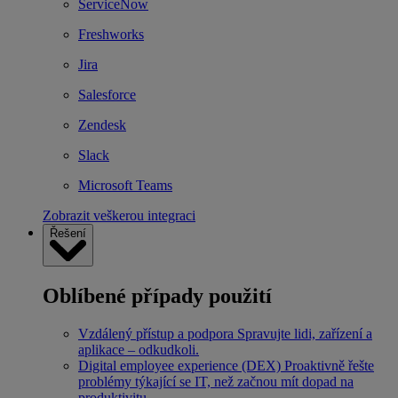
ServiceNow
Freshworks
Jira
Salesforce
Zendesk
Slack
Microsoft Teams
Zobrazit veškerou integraci
Řešení
Oblíbené případy použití
Vzdálený přístup a podpora
Spravujte lidi, zařízení a
aplikace – odkudkoli.
Digital employee experience (DEX)
Proaktivně řešte
problémy týkající se IT, než začnou mít dopad na
produktivitu.