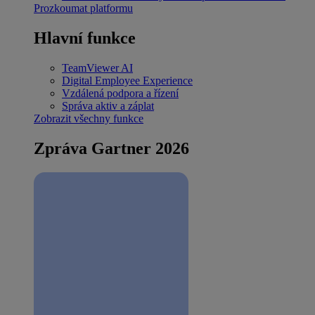
Prozkoumat platformu
Hlavní funkce
TeamViewer AI
Digital Employee Experience
Vzdálená podpora a řízení
Správa aktiv a záplat
Zobrazit všechny funkce
Zpráva Gartner 2026