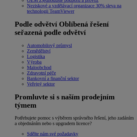
OEM
Zjednodušte podporu a provoz
Neziskové a vzdělávací organizace
30% sleva na
technologii TeamViewer
Podle odvětví
Oblíbená řešení
seřazená podle odvětví
Automobilový průmysl
Zemědělství
Logistika
Výroba
Maloobchod
Zdravotní péče
Bankovní a finanční sektor
Veřejný sektor
Promluvte si s naším prodejním
týmem
Potřebujete pomoc s výběrem správného řešení, jeho zadáním
a objednáním nebo s upgradem licence?
Sdělte nám své požadavky