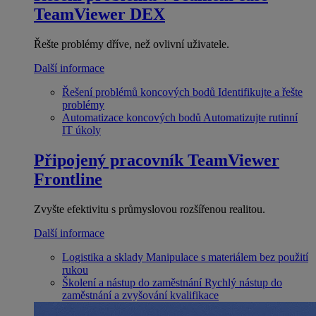
TeamViewer DEX
Řešte problémy dříve, než ovlivní uživatele.
Další informace
Řešení problémů koncových bodů
Identifikujte a řešte
problémy
Automatizace koncových bodů
Automatizujte rutinní
IT úkoly
Připojený pracovník
TeamViewer
Frontline
Zvyšte efektivitu s průmyslovou rozšířenou realitou.
Další informace
Logistika a sklady
Manipulace s materiálem bez použití
rukou
Školení a nástup do zaměstnání
Rychlý nástup do
zaměstnání a zvyšování kvalifikace