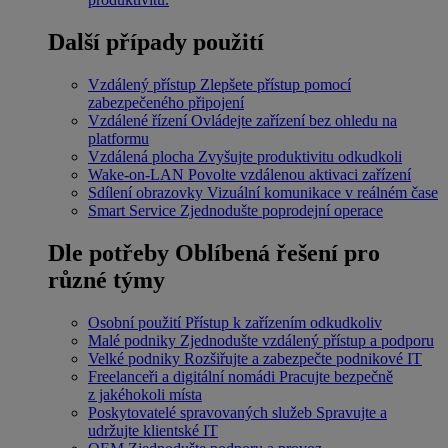
Další případy použití
Vzdálený přístup
Zlepšete přístup pomocí
zabezpečeného připojení
Vzdálené řízení
Ovládejte zařízení bez ohledu na
platformu
Vzdálená plocha
Zvyšujte produktivitu odkudkoli
Wake-on-LAN
Povolte vzdálenou aktivaci zařízení
Sdílení obrazovky
Vizuální komunikace v reálném čase
Smart Service
Zjednodušte poprodejní operace
Dle potřeby
Oblíbená řešení pro
různé týmy
Osobní použití
Přístup k zařízením odkudkoliv
Malé podniky
Zjednodušte vzdálený přístup a podporu
Velké podniky
Rozšiřujte a zabezpečte podnikové IT
Freelanceři a digitální nomádi
Pracujte bezpečně
z jakéhokoli místa
Poskytovatelé spravovaných služeb
Spravujte a
udržujte klientské IT