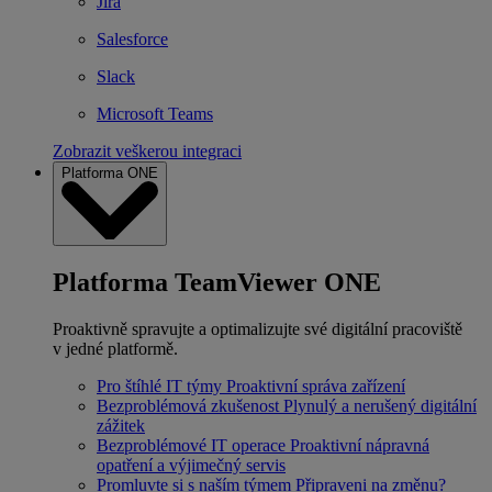
Jira
Salesforce
Slack
Microsoft Teams
Zobrazit veškerou integraci
Platforma ONE
Platforma TeamViewer ONE
Proaktivně spravujte a optimalizujte své digitální pracoviště
v jedné platformě.
Pro štíhlé IT týmy
Proaktivní správa zařízení
Bezproblémová zkušenost
Plynulý a nerušený digitální
zážitek
Bezproblémové IT operace
Proaktivní nápravná
opatření a výjimečný servis
Promluvte si s naším týmem
Připraveni na změnu?