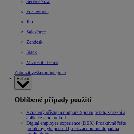
ServiceNow
Freshworks
Jira
Salesforce
Zendesk
Slack
Microsoft Teams
Zobrazit veškerou integraci
Řešení
Oblíbené případy použití
Vzdálený přístup a podpora
Spravujte lidi, zařízení a
aplikace – odkudkoli.
Digital employee experience (DEX)
Proaktivně řešte
problémy týkající se IT, než začnou mít dopad na
produktivitu.