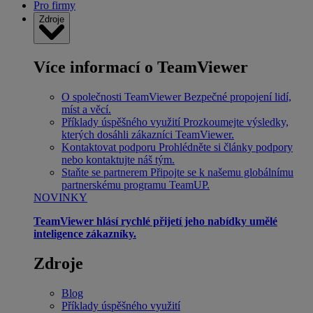
Pro firmy
Zdroje
Více informací o TeamViewer
O společnosti TeamViewer
Bezpečné propojení lidí,
míst a věcí.
Příklady úspěšného využití
Prozkoumejte výsledky,
kterých dosáhli zákazníci TeamViewer.
Kontaktovat podporu
Prohlédněte si články podpory
nebo kontaktujte náš tým.
Staňte se partnerem
Připojte se k našemu globálnímu
partnerskému programu TeamUP.
NOVINKY
TeamViewer hlásí rychlé přijetí jeho nabídky umělé
inteligence zákazníky.
Zdroje
Blog
Příklady úspěšného využití