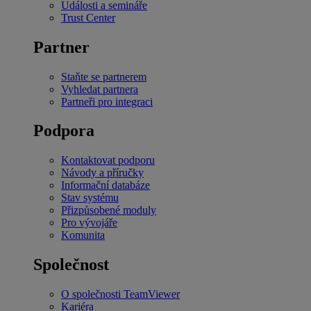
Události a semináře
Trust Center
Partner
Staňte se partnerem
Vyhledat partnera
Partneři pro integraci
Podpora
Kontaktovat podporu
Návody a příručky
Informační databáze
Stav systému
Přizpůsobené moduly
Pro vývojáře
Komunita
Společnost
O společnosti TeamViewer
Kariéra