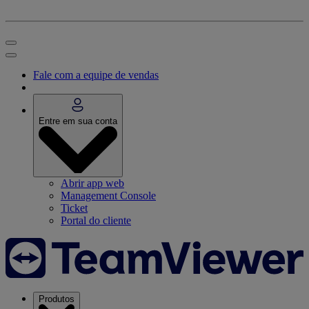
Fale com a equipe de vendas
Entre em sua conta
Abrir app web
Management Console
Ticket
Portal do cliente
Produtos