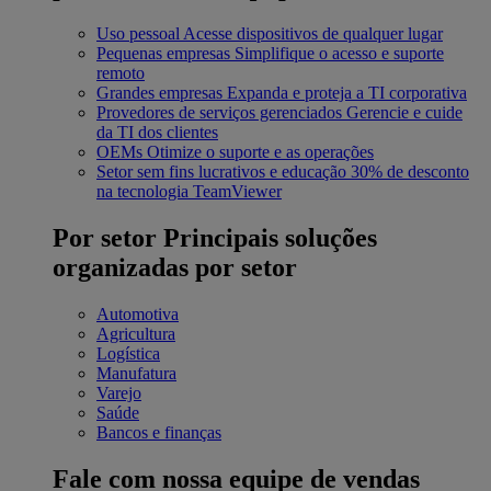
Uso pessoal
Acesse dispositivos de qualquer lugar
Pequenas empresas
Simplifique o acesso e suporte
remoto
Grandes empresas
Expanda e proteja a TI corporativa
Provedores de serviços gerenciados
Gerencie e cuide
da TI dos clientes
OEMs
Otimize o suporte e as operações
Setor sem fins lucrativos e educação
30% de desconto
na tecnologia TeamViewer
Por setor
Principais soluções
organizadas por setor
Automotiva
Agricultura
Logística
Manufatura
Varejo
Saúde
Bancos e finanças
Fale com nossa equipe de vendas