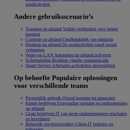
productiviteit.
Andere gebruiksscenario’s
Toegang op afstand
Veilige verbinding voor betere
toegang
Controle op afstand
Onafhankelijk van platform
Desktop op afstand
De productiviteit vanaf overal
verbeteren
Wake-on-LAN
Apparaten op afstand activeren
Schermdeling
Realtime visuele communicatie
Smart Service
Aftersales-activiteiten stroomlijnen
Op behoefte
Populaire oplossingen
voor verschillende teams
Persoonlijk gebruik
Overal toegang tot apparaten
Kleine bedrijven
Eenvoudige toegang en ondersteuning
op afstand
Grote bedrijven
IT van grote ondernemingen opschalen
en beveiligen
Beheerde serviceproviders
Client-IT beheren en
behouden