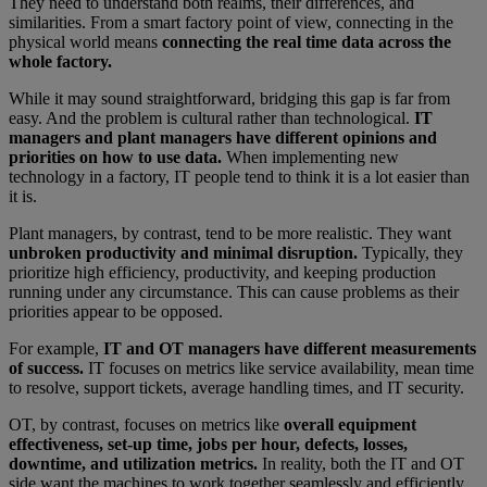
They need to understand both realms, their differences, and
similarities. From a smart factory point of view, connecting in the
physical world means
connecting the real time data across the
whole factory.
While it may sound straightforward, bridging this gap is far from
easy. And the problem is cultural rather than technological.
IT
managers and plant managers have different opinions and
priorities on how to use data.
When implementing new
technology in a factory, IT people tend to think it is a lot easier than
it is.
Plant managers, by contrast, tend to be more realistic. They want
unbroken productivity and minimal disruption.
Typically, they
prioritize high efficiency, productivity, and keeping production
running under any circumstance. This can cause problems as their
priorities appear to be opposed.
For example,
IT and OT managers have different measurements
of success.
IT focuses on metrics like service availability, mean time
to resolve, support tickets, average handling times, and IT security.
OT, by contrast, focuses on metrics like
overall equipment
effectiveness, set-up time, jobs per hour, defects, losses,
downtime, and utilization metrics.
In reality, both the IT and OT
side want the machines to work together seamlessly and efficiently.