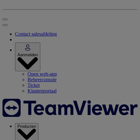
Contact salesafdeling
Aanmelden
Open web-app
Beheerconsole
Ticket
Klantenportaal
Producten