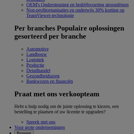
OEM's
Ondersteuning en bedrijfsvoering stroomlijnen
Non-profitorganisaties en onderwijs
30% korting op
TeamViewer-technologie
Per branches
Populaire oplossingen
gesorteerd per branche
Automotive
Landbouw
Logistiek
Productie
Detailhandel
Gezondheidszorg
Bankwezen en financiën
Praat met ons verkoopteam
Hebt u hulp nodig om de juiste oplossing te kiezen, een
bestelling te plaatsen of uw licentie te upgraden?
Spreek met ons
Voor grote ondernemingen
Bronnen