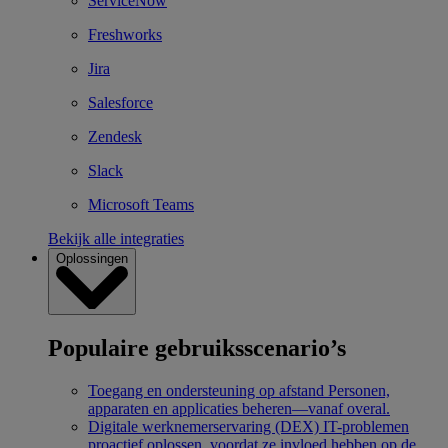
ServiceNow
Freshworks
Jira
Salesforce
Zendesk
Slack
Microsoft Teams
Bekijk alle integraties
Oplossingen
Populaire gebruiksscenario’s
Toegang en ondersteuning op afstand
Personen,
apparaten en applicaties beheren—vanaf overal.
Digitale werknemerservaring (DEX)
IT-problemen
proactief oplossen, voordat ze invloed hebben op de