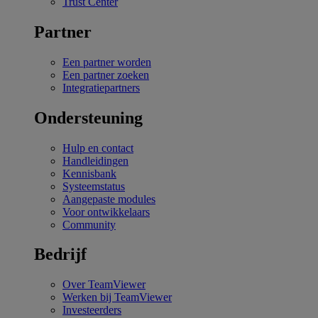
Trust Center
Partner
Een partner worden
Een partner zoeken
Integratiepartners
Ondersteuning
Hulp en contact
Handleidingen
Kennisbank
Systeemstatus
Aangepaste modules
Voor ontwikkelaars
Community
Bedrijf
Over TeamViewer
Werken bij TeamViewer
Investeerders