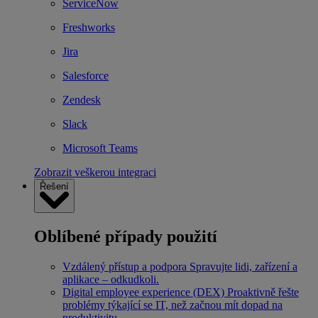
ServiceNow
Freshworks
Jira
Salesforce
Zendesk
Slack
Microsoft Teams
Zobrazit veškerou integraci
Řešení
Oblíbené případy použití
Vzdálený přístup a podpora
Spravujte lidi, zařízení a
aplikace – odkudkoli.
Digital employee experience (DEX)
Proaktivně řešte
problémy týkající se IT, než začnou mít dopad na
produktivitu.