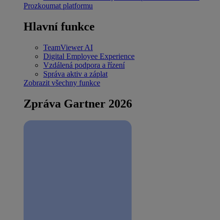
Prozkoumat platformu
Hlavní funkce
TeamViewer AI
Digital Employee Experience
Vzdálená podpora a řízení
Správa aktiv a záplat
Zobrazit všechny funkce
Zpráva Gartner 2026