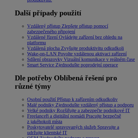
Další případy použití
Vzdálený přístup
Zlepšete přístup pomocí
zabezpečeného připojení
Vzdálené řízení
Ovládejte zařízení bez ohledu na
platformu
Vzdálená plocha
Zvyšujte produktivitu odkudkoli
Wake-on-LAN
Povolte vzdálenou aktivaci zařízení
Sdílení obrazovky
Vizuální komunikace v reálném čase
Smart Service
Zjednodušte poprodejní operace
Dle potřeby
Oblíbená řešení pro
různé týmy
Osobní použití
Přístup k zařízením odkudkoliv
Malé podniky
Zjednodušte vzdálený přístup a podporu
Velké podniky
Rozšiřujte a zabezpečte podnikové IT
Freelanceři a digitální nomádi
Pracujte bezpečně
z jakéhokoli místa
Poskytovatelé spravovaných služeb
Spravujte a
udržujte klientské IT