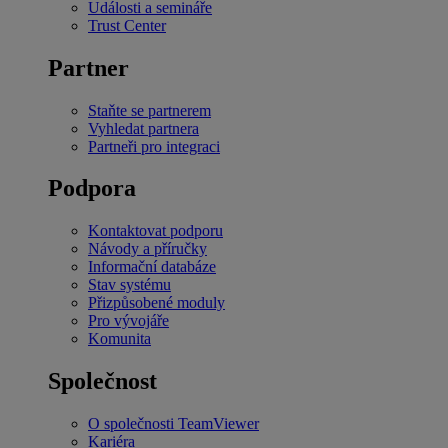
Události a semináře
Trust Center
Partner
Staňte se partnerem
Vyhledat partnera
Partneři pro integraci
Podpora
Kontaktovat podporu
Návody a příručky
Informační databáze
Stav systému
Přizpůsobené moduly
Pro vývojáře
Komunita
Společnost
O společnosti TeamViewer
Kariéra