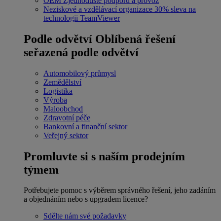
OEM
Zjednodušte podporu a provoz
Neziskové a vzdělávací organizace
30% sleva na
technologii TeamViewer
Podle odvětví
Oblíbená řešení
seřazená podle odvětví
Automobilový průmysl
Zemědělství
Logistika
Výroba
Maloobchod
Zdravotní péče
Bankovní a finanční sektor
Veřejný sektor
Promluvte si s naším prodejním
týmem
Potřebujete pomoc s výběrem správného řešení, jeho zadáním
a objednáním nebo s upgradem licence?
Sdělte nám své požadavky