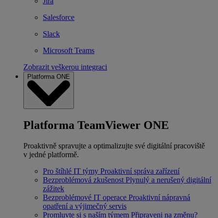
Jira
Salesforce
Slack
Microsoft Teams
Zobrazit veškerou integraci
Platforma ONE
Platforma TeamViewer ONE
Proaktivně spravujte a optimalizujte své digitální pracoviště
v jedné platformě.
Pro štíhlé IT týmy
Proaktivní správa zařízení
Bezproblémová zkušenost
Plynulý a nerušený digitální
zážitek
Bezproblémové IT operace
Proaktivní nápravná
opatření a výjimečný servis
Promluvte si s naším týmem
Připraveni na změnu?