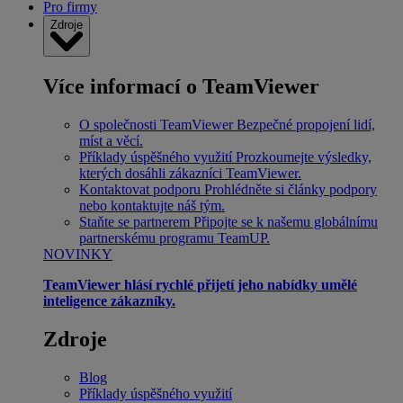
Pro firmy
Zdroje
Více informací o TeamViewer
O společnosti TeamViewer
Bezpečné propojení lidí,
míst a věcí.
Příklady úspěšného využití
Prozkoumejte výsledky,
kterých dosáhli zákazníci TeamViewer.
Kontaktovat podporu
Prohlédněte si články podpory
nebo kontaktujte náš tým.
Staňte se partnerem
Připojte se k našemu globálnímu
partnerskému programu TeamUP.
NOVINKY
TeamViewer hlásí rychlé přijetí jeho nabídky umělé
inteligence zákazníky.
Zdroje
Blog
Příklady úspěšného využití