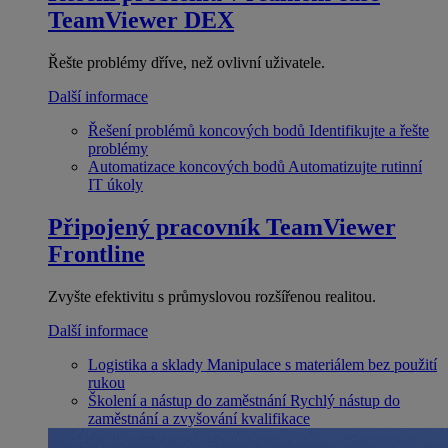
TeamViewer DEX
Řešte problémy dříve, než ovlivní uživatele.
Další informace
Řešení problémů koncových bodů
Identifikujte a řešte
problémy
Automatizace koncových bodů
Automatizujte rutinní
IT úkoly
Připojený pracovník
TeamViewer
Frontline
Zvyšte efektivitu s průmyslovou rozšířenou realitou.
Další informace
Logistika a sklady
Manipulace s materiálem bez použití
rukou
Školení a nástup do zaměstnání
Rychlý nástup do
zaměstnání a zvyšování kvalifikace