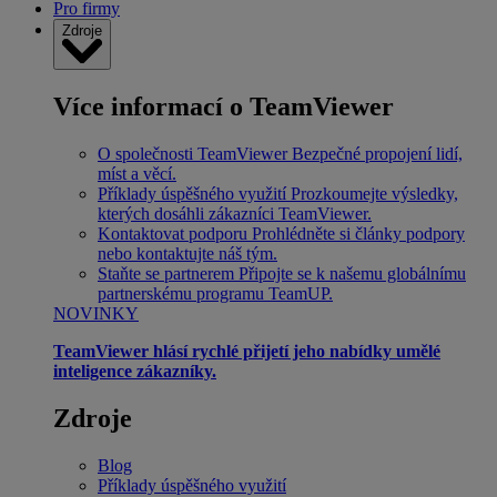
Pro firmy
Zdroje
Více informací o TeamViewer
O společnosti TeamViewer
Bezpečné propojení lidí,
míst a věcí.
Příklady úspěšného využití
Prozkoumejte výsledky,
kterých dosáhli zákazníci TeamViewer.
Kontaktovat podporu
Prohlédněte si články podpory
nebo kontaktujte náš tým.
Staňte se partnerem
Připojte se k našemu globálnímu
partnerskému programu TeamUP.
NOVINKY
TeamViewer hlásí rychlé přijetí jeho nabídky umělé
inteligence zákazníky.
Zdroje
Blog
Příklady úspěšného využití