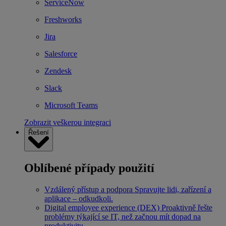
ServiceNow
Freshworks
Jira
Salesforce
Zendesk
Slack
Microsoft Teams
Zobrazit veškerou integraci
Řešení
Oblíbené případy použití
Vzdálený přístup a podpora
Spravujte lidi, zařízení a
aplikace – odkudkoli.
Digital employee experience (DEX)
Proaktivně řešte
problémy týkající se IT, než začnou mít dopad na
produktivitu.