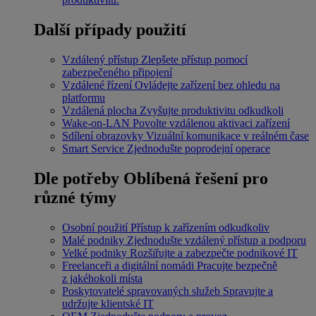
Další případy použití
Vzdálený přístup
Zlepšete přístup pomocí
zabezpečeného připojení
Vzdálené řízení
Ovládejte zařízení bez ohledu na
platformu
Vzdálená plocha
Zvyšujte produktivitu odkudkoli
Wake-on-LAN
Povolte vzdálenou aktivaci zařízení
Sdílení obrazovky
Vizuální komunikace v reálném čase
Smart Service
Zjednodušte poprodejní operace
Dle potřeby
Oblíbená řešení pro
různé týmy
Osobní použití
Přístup k zařízením odkudkoliv
Malé podniky
Zjednodušte vzdálený přístup a podporu
Velké podniky
Rozšiřujte a zabezpečte podnikové IT
Freelanceři a digitální nomádi
Pracujte bezpečně
z jakéhokoli místa
Poskytovatelé spravovaných služeb
Spravujte a
udržujte klientské IT