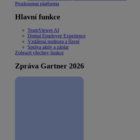
Prozkoumat platformu
Hlavní funkce
TeamViewer AI
Digital Employee Experience
Vzdálená podpora a řízení
Správa aktiv a záplat
Zobrazit všechny funkce
Zpráva Gartner 2026