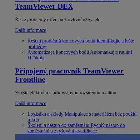
TeamViewer DEX
Řešte problémy dříve, než ovlivní uživatele.
Další informace
Řešení problémů koncových bodů
Identifikujte a řešte
problémy
Automatizace koncových bodů
Automatizujte rutinní
IT úkoly
Připojený pracovník
TeamViewer
Frontline
Zvyšte efektivitu s průmyslovou rozšířenou realitou.
Další informace
Logistika a sklady
Manipulace s materiálem bez použití
rukou
Školení a nástup do zaměstnání
Rychlý nástup do
zaměstnání a zvyšování kvalifikace