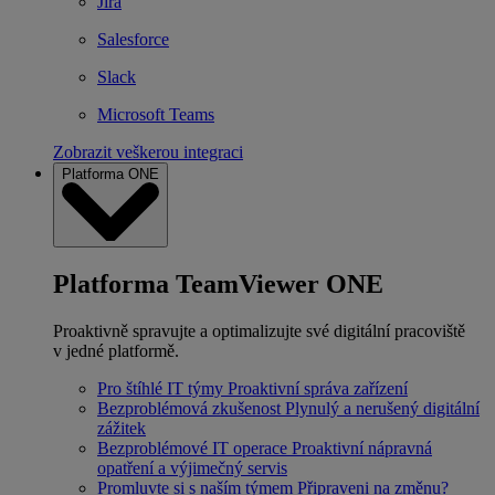
Jira
Salesforce
Slack
Microsoft Teams
Zobrazit veškerou integraci
Platforma ONE
Platforma TeamViewer ONE
Proaktivně spravujte a optimalizujte své digitální pracoviště
v jedné platformě.
Pro štíhlé IT týmy
Proaktivní správa zařízení
Bezproblémová zkušenost
Plynulý a nerušený digitální
zážitek
Bezproblémové IT operace
Proaktivní nápravná
opatření a výjimečný servis
Promluvte si s naším týmem
Připraveni na změnu?