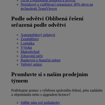
OEM
Zjednodušte podporu a provoz
Neziskové a vzdělávací organizace
30% sleva na
technologii TeamViewer
Podle odvětví
Oblíbená řešení
seřazená podle odvětví
Automobilový průmysl
Zemědělství
Logistika
Výroba
Maloobchod
Zdravotní péče
Bankovní a finanční sektor
Veřejný sektor
Promluvte si s naším prodejním
týmem
Potřebujete pomoc s výběrem správného řešení, jeho zadáním
a objednáním nebo s upgradem licence?
Sdělte nám své požadavky