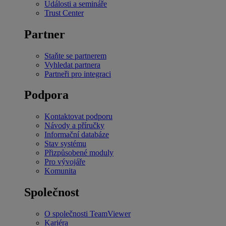
Události a semináře
Trust Center
Partner
Staňte se partnerem
Vyhledat partnera
Partneři pro integraci
Podpora
Kontaktovat podporu
Návody a příručky
Informační databáze
Stav systému
Přizpůsobené moduly
Pro vývojáře
Komunita
Společnost
O společnosti TeamViewer
Kariéra