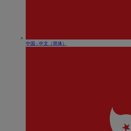
中国 - 中⽂（简体）