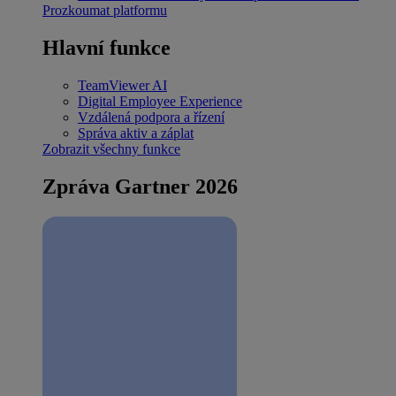
Prozkoumat platformu
Hlavní funkce
TeamViewer AI
Digital Employee Experience
Vzdálená podpora a řízení
Správa aktiv a záplat
Zobrazit všechny funkce
Zpráva Gartner 2026