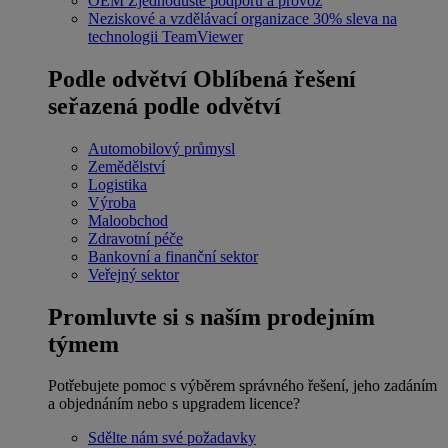
OEM
Zjednodušte podporu a provoz
Neziskové a vzdělávací organizace
30% sleva na
technologii TeamViewer
Podle odvětví
Oblíbená řešení
seřazená podle odvětví
Automobilový průmysl
Zemědělství
Logistika
Výroba
Maloobchod
Zdravotní péče
Bankovní a finanční sektor
Veřejný sektor
Promluvte si s naším prodejním
týmem
Potřebujete pomoc s výběrem správného řešení, jeho zadáním
a objednáním nebo s upgradem licence?
Sdělte nám své požadavky