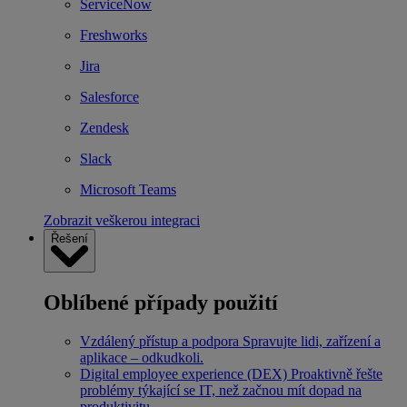
ServiceNow
Freshworks
Jira
Salesforce
Zendesk
Slack
Microsoft Teams
Zobrazit veškerou integraci
Řešení
Oblíbené případy použití
Vzdálený přístup a podpora
Spravujte lidi, zařízení a
aplikace – odkudkoli.
Digital employee experience (DEX)
Proaktivně řešte
problémy týkající se IT, než začnou mít dopad na
produktivitu.