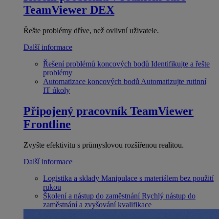
TeamViewer DEX
Řešte problémy dříve, než ovlivní uživatele.
Další informace
Řešení problémů koncových bodů
Identifikujte a řešte
problémy
Automatizace koncových bodů
Automatizujte rutinní
IT úkoly
Připojený pracovník
TeamViewer
Frontline
Zvyšte efektivitu s průmyslovou rozšířenou realitou.
Další informace
Logistika a sklady
Manipulace s materiálem bez použití
rukou
Školení a nástup do zaměstnání
Rychlý nástup do
zaměstnání a zvyšování kvalifikace