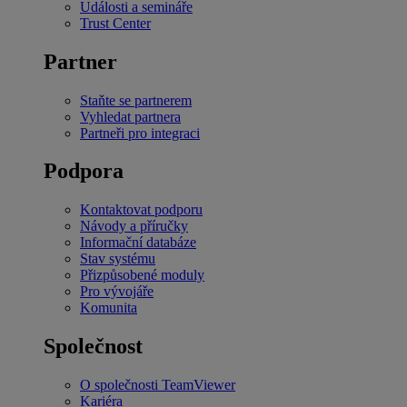
Události a semináře
Trust Center
Partner
Staňte se partnerem
Vyhledat partnera
Partneři pro integraci
Podpora
Kontaktovat podporu
Návody a příručky
Informační databáze
Stav systému
Přizpůsobené moduly
Pro vývojáře
Komunita
Společnost
O společnosti TeamViewer
Kariéra