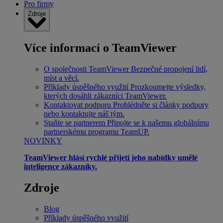
Pro firmy
Zdroje
Více informací o TeamViewer
O společnosti TeamViewer
Bezpečné propojení lidí,
míst a věcí.
Příklady úspěšného využití
Prozkoumejte výsledky,
kterých dosáhli zákazníci TeamViewer.
Kontaktovat podporu
Prohlédněte si články podpory
nebo kontaktujte náš tým.
Staňte se partnerem
Připojte se k našemu globálnímu
partnerskému programu TeamUP.
NOVINKY
TeamViewer hlásí rychlé přijetí jeho nabídky umělé
inteligence zákazníky.
Zdroje
Blog
Příklady úspěšného využití