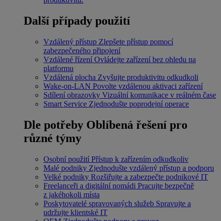
Další případy použití
Vzdálený přístup
Zlepšete přístup pomocí
zabezpečeného připojení
Vzdálené řízení
Ovládejte zařízení bez ohledu na
platformu
Vzdálená plocha
Zvyšujte produktivitu odkudkoli
Wake-on-LAN
Povolte vzdálenou aktivaci zařízení
Sdílení obrazovky
Vizuální komunikace v reálném čase
Smart Service
Zjednodušte poprodejní operace
Dle potřeby
Oblíbená řešení pro
různé týmy
Osobní použití
Přístup k zařízením odkudkoliv
Malé podniky
Zjednodušte vzdálený přístup a podporu
Velké podniky
Rozšiřujte a zabezpečte podnikové IT
Freelanceři a digitální nomádi
Pracujte bezpečně
z jakéhokoli místa
Poskytovatelé spravovaných služeb
Spravujte a
udržujte klientské IT