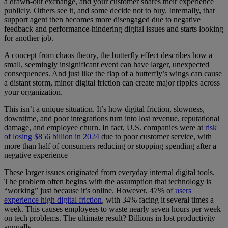
a drawn-out exchange, and your customer shares their experience
publicly. Others see it, and some decide not to buy. Internally, that
support agent then becomes more disengaged due to negative
feedback and performance-hindering digital issues and starts looking
for another job.
A concept from chaos theory, the butterfly effect describes how a
small, seemingly insignificant event can have larger, unexpected
consequences. And just like the flap of a butterfly’s wings can cause
a distant storm, minor digital friction can create major ripples across
your organization.
This isn’t a unique situation. It’s how digital friction, slowness,
downtime, and poor integrations turn into lost revenue, reputational
damage, and employee churn. In fact, U.S. companies were at
risk
of losing $856 billion in 2024
due to poor customer service, with
more than half of consumers reducing or stopping spending after a
negative experience
These larger issues originated from everyday internal digital tools.
The problem often begins with the assumption that technology is
“working” just because it’s online. However, 47% of
users
experience high digital friction
, with 34% facing it several times a
week. This causes employees to waste nearly seven hours per week
on tech problems. The ultimate result? Billions in lost productivity
annually.