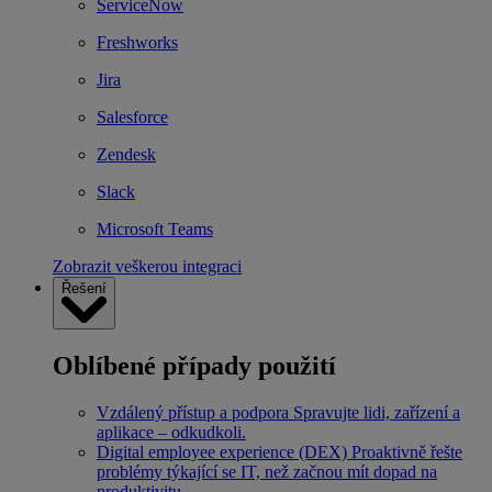
ServiceNow
Freshworks
Jira
Salesforce
Zendesk
Slack
Microsoft Teams
Zobrazit veškerou integraci
Řešení
Oblíbené případy použití
Vzdálený přístup a podpora
Spravujte lidi, zařízení a
aplikace – odkudkoli.
Digital employee experience (DEX)
Proaktivně řešte
problémy týkající se IT, než začnou mít dopad na
produktivitu.