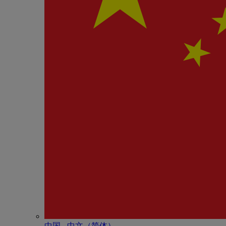
中国 - 中⽂（简体）