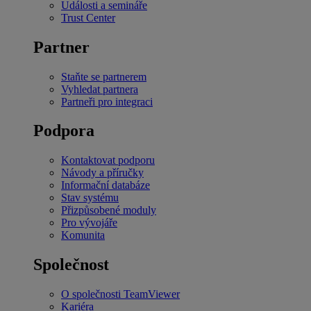
Události a semináře
Trust Center
Partner
Staňte se partnerem
Vyhledat partnera
Partneři pro integraci
Podpora
Kontaktovat podporu
Návody a příručky
Informační databáze
Stav systému
Přizpůsobené moduly
Pro vývojáře
Komunita
Společnost
O společnosti TeamViewer
Kariéra