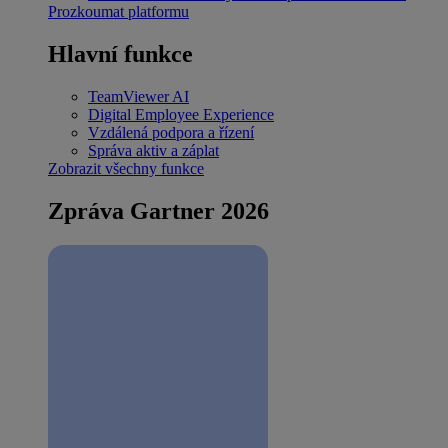
Prozkoumat platformu
Hlavní funkce
TeamViewer AI
Digital Employee Experience
Vzdálená podpora a řízení
Správa aktiv a záplat
Zobrazit všechny funkce
Zpráva Gartner 2026