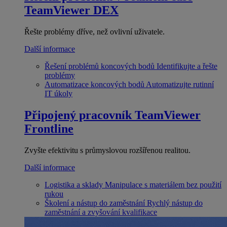
TeamViewer DEX
Řešte problémy dříve, než ovlivní uživatele.
Další informace
Řešení problémů koncových bodů
Identifikujte a řešte
problémy
Automatizace koncových bodů
Automatizujte rutinní
IT úkoly
Připojený pracovník
TeamViewer
Frontline
Zvyšte efektivitu s průmyslovou rozšířenou realitou.
Další informace
Logistika a sklady
Manipulace s materiálem bez použití
rukou
Školení a nástup do zaměstnání
Rychlý nástup do
zaměstnání a zvyšování kvalifikace