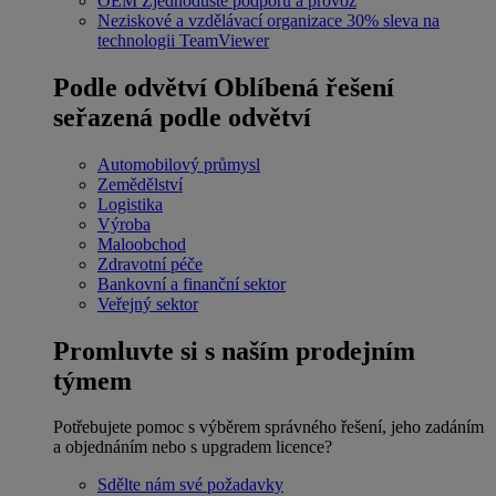
OEM
Zjednodušte podporu a provoz
Neziskové a vzdělávací organizace
30% sleva na
technologii TeamViewer
Podle odvětví
Oblíbená řešení
seřazená podle odvětví
Automobilový průmysl
Zemědělství
Logistika
Výroba
Maloobchod
Zdravotní péče
Bankovní a finanční sektor
Veřejný sektor
Promluvte si s naším prodejním
týmem
Potřebujete pomoc s výběrem správného řešení, jeho zadáním
a objednáním nebo s upgradem licence?
Sdělte nám své požadavky