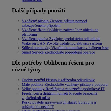
Další případy použití
Vzdálený přístup
Zlepšete přístup pomocí
zabezpečeného připojení
Vzdálené řízení
Ovládejte zařízení bez ohledu na
platformu
Vzdálená plocha
Zvyšujte produktivitu odkudkoli
Wake-on-LAN
Povolte vzdálenou aktivaci zařízení
Sdílení obrazovky
Vizuální komunikace v reálném čase
Smart Service
Zjednodušte poprodejní operace
Dle potřeby
Oblíbená řešení pro
různé týmy
Osobní použití
Přístup k zařízením odkudkoliv
Malé podniky
Zjednodušte vzdálený přístup a podporu
Velké podniky
Rozšiřujte a zabezpečte podnikové IT
Freelanceři a digitální nomádi
Pracujte bezpečně
z jakéhokoli místa
Poskytovatelé spravovaných služeb
Spravujte a
udržujte klientské IT