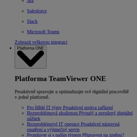
Jira
Salesforce
Slack
Microsoft Teams
Zobrazit veškerou integraci
Platforma ONE
Platforma TeamViewer ONE
Proaktivně spravujte a optimalizujte své digitální pracoviště
v jedné platformě.
Pro štíhlé IT týmy
Proaktivní správa zařízení
Bezproblémová zkušenost
Plynulý a nerušený digitální
zážitek
Bezproblémové IT operace
Proaktivní nápravná
opatření a výjimečný servis
Promluvte si s naším týmem
Připraveni na změnu?