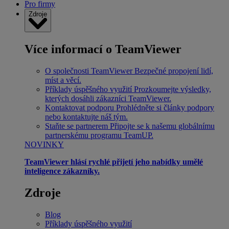
Pro firmy
Zdroje
Více informací o TeamViewer
O společnosti TeamViewer
Bezpečné propojení lidí,
míst a věcí.
Příklady úspěšného využití
Prozkoumejte výsledky,
kterých dosáhli zákazníci TeamViewer.
Kontaktovat podporu
Prohlédněte si články podpory
nebo kontaktujte náš tým.
Staňte se partnerem
Připojte se k našemu globálnímu
partnerskému programu TeamUP.
NOVINKY
TeamViewer hlásí rychlé přijetí jeho nabídky umělé
inteligence zákazníky.
Zdroje
Blog
Příklady úspěšného využití