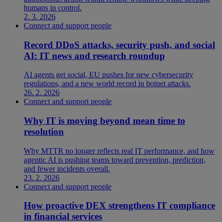
humans in control.
2. 3. 2026
Connect and support people
Record DDoS attacks, security push, and social
AI: IT news and research roundup
AI agents get social, EU pushes for new cybersecurity
regulations, and a new world record in botnet attacks.
26. 2. 2026
Connect and support people
Why IT is moving beyond mean time to
resolution
Why MTTR no longer reflects real IT performance, and how
agentic AI is pushing teams toward prevention, prediction,
and fewer incidents overall.
23. 2. 2026
Connect and support people
How proactive DEX strengthens IT compliance
in financial services