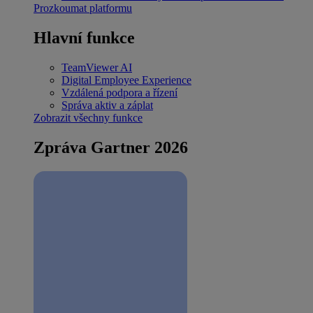
Prozkoumat platformu
Hlavní funkce
TeamViewer AI
Digital Employee Experience
Vzdálená podpora a řízení
Správa aktiv a záplat
Zobrazit všechny funkce
Zpráva Gartner 2026