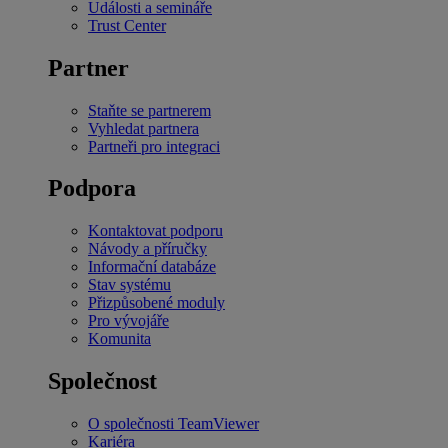
Události a semináře
Trust Center
Partner
Staňte se partnerem
Vyhledat partnera
Partneři pro integraci
Podpora
Kontaktovat podporu
Návody a příručky
Informační databáze
Stav systému
Přizpůsobené moduly
Pro vývojáře
Komunita
Společnost
O společnosti TeamViewer
Kariéra