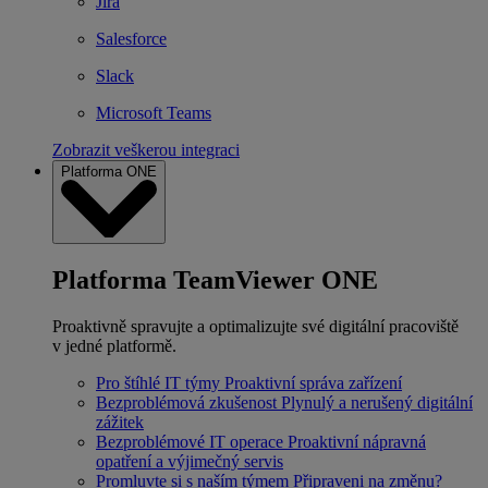
Jira
Salesforce
Slack
Microsoft Teams
Zobrazit veškerou integraci
Platforma ONE
Platforma TeamViewer ONE
Proaktivně spravujte a optimalizujte své digitální pracoviště
v jedné platformě.
Pro štíhlé IT týmy
Proaktivní správa zařízení
Bezproblémová zkušenost
Plynulý a nerušený digitální
zážitek
Bezproblémové IT operace
Proaktivní nápravná
opatření a výjimečný servis
Promluvte si s naším týmem
Připraveni na změnu?