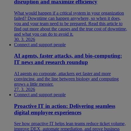
disruption and maximize efficiency
What would happen if a critical system in your organization
failed? Downtime can happen anywhere, so when it does,
you and your team need to be prepared. Read this article to
find out more about the causes and the true cost of downtime,
and what you can do to avoid it.
30. 3. 2026
Connect and support people
AI agents, faster attacks, and bio-computing:
IT news and research roundup
AI agents go corporate, attackers get faster and more
convincing, and the line between biology and computing
grows a little messier.
27. 3. 2026
Connect and support people
Proactive IT in action: Delivering seamless
digital employee experiences
See how proactive IT helps lean teams reduce ticket volume,
improve DEX, automate remediation, and prove business