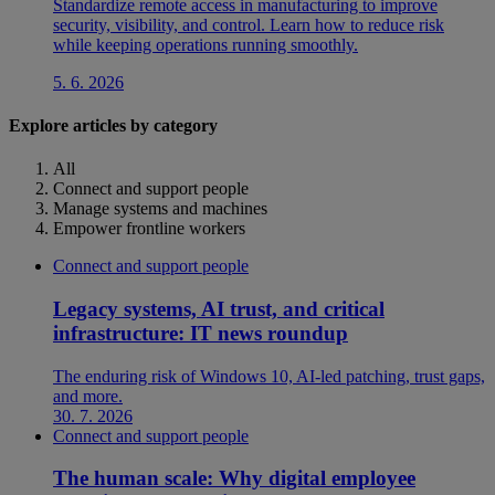
Standardize remote access in manufacturing to improve
security, visibility, and control. Learn how to reduce risk
while keeping operations running smoothly.
5. 6. 2026
Explore articles by category
All
Connect and support people
Manage systems and machines
Empower frontline workers
Connect and support people
Legacy systems, AI trust, and critical
infrastructure: IT news roundup
The enduring risk of Windows 10, AI-led patching, trust gaps,
and more.
30. 7. 2026
Connect and support people
The human scale: Why digital employee