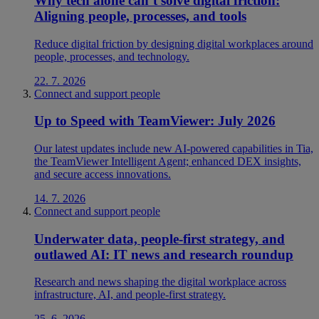
Why tech alone can’t solve digital friction:
Aligning people, processes, and tools
Reduce digital friction by designing digital workplaces around
people, processes, and technology.
22. 7. 2026
Connect and support people
Up to Speed with TeamViewer: July 2026
Our latest updates include new AI-powered capabilities in Tia,
the TeamViewer Intelligent Agent; enhanced DEX insights,
and secure access innovations.
14. 7. 2026
Connect and support people
Underwater data, people-first strategy, and
outlawed AI: IT news and research roundup
Research and news shaping the digital workplace across
infrastructure, AI, and people-first strategy.
25. 6. 2026