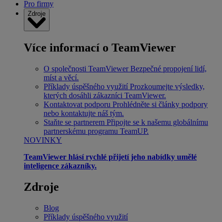
Pro firmy
Zdroje
Více informací o TeamViewer
O společnosti TeamViewer
Bezpečné propojení lidí,
míst a věcí.
Příklady úspěšného využití
Prozkoumejte výsledky,
kterých dosáhli zákazníci TeamViewer.
Kontaktovat podporu
Prohlédněte si články podpory
nebo kontaktujte náš tým.
Staňte se partnerem
Připojte se k našemu globálnímu
partnerskému programu TeamUP.
NOVINKY
TeamViewer hlásí rychlé přijetí jeho nabídky umělé
inteligence zákazníky.
Zdroje
Blog
Příklady úspěšného využití