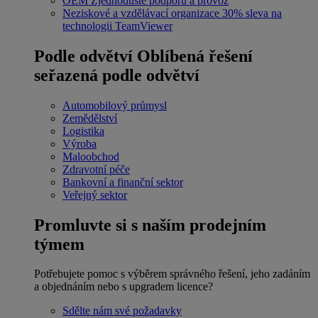
OEM
Zjednodušte podporu a provoz
Neziskové a vzdělávací organizace
30% sleva na
technologii TeamViewer
Podle odvětví
Oblíbená řešení
seřazená podle odvětví
Automobilový průmysl
Zemědělství
Logistika
Výroba
Maloobchod
Zdravotní péče
Bankovní a finanční sektor
Veřejný sektor
Promluvte si s naším prodejním
týmem
Potřebujete pomoc s výběrem správného řešení, jeho zadáním
a objednáním nebo s upgradem licence?
Sdělte nám své požadavky