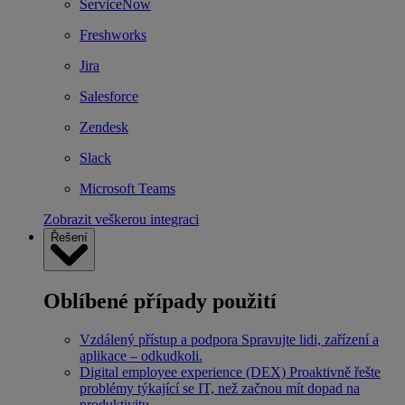
ServiceNow
Freshworks
Jira
Salesforce
Zendesk
Slack
Microsoft Teams
Zobrazit veškerou integraci
Řešení
Oblíbené případy použití
Vzdálený přístup a podpora
Spravujte lidi, zařízení a
aplikace – odkudkoli.
Digital employee experience (DEX)
Proaktivně řešte
problémy týkající se IT, než začnou mít dopad na
produktivitu.