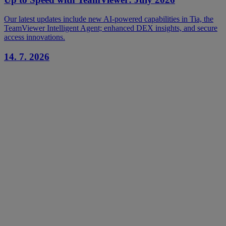
Our latest updates include new AI-powered capabilities in Tia, the
TeamViewer Intelligent Agent; enhanced DEX insights, and secure
access innovations.
14. 7. 2026