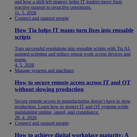
and how a shift left strategy helps IT leaders move from
reactive support to proactive operations.
11. 5. 2026
Connect and support people
How Tia helps IT teams turn fixes into reusable
scripts
Turn successful resolutions into reusable scripts with Tia AI-
assisted scripting and reduce repeat work across devices and
teams.
4. 5. 2026
Manage systems and machines
How to secure remote access across IT and OT
without slowing production
Secure remote access in manufacturing doesn’t have to slow
production. Learn how to protect IT and OT systems while
maintaining uptime, speed, and compliance.
28. 4. 2026
Connect and support people
How to achieve digital workplace maturity: A