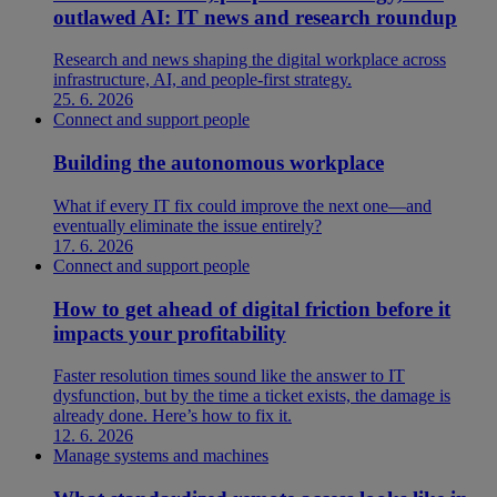
outlawed AI: IT news and research roundup
Research and news shaping the digital workplace across
infrastructure, AI, and people-first strategy.
25. 6. 2026
Connect and support people
Building the autonomous workplace
What if every IT fix could improve the next one—and
eventually eliminate the issue entirely?
17. 6. 2026
Connect and support people
How to get ahead of digital friction before it
impacts your profitability
Faster resolution times sound like the answer to IT
dysfunction, but by the time a ticket exists, the damage is
already done. Here’s how to fix it.
12. 6. 2026
Manage systems and machines