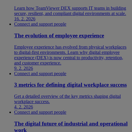
Learn how TeamViewer DEX supports IT teams in building
secure, resilient, and compliant digital environments at scale.
16. 2. 2026
Connect and support people
The evolution of employee experience
Employee experience has evolved from physical workplaces
to digital-first environments. Learn why digital employee
experience (DEX) is now central to productivity, retention,
and customer experience.
9. 2. 2026
Connect and support people
3 metrics for defining digital workplace success
Get a detailed overview of the key metrics shaping digital
workplace success.
4. 2. 2026
Connect and support people
The digital future of industrial and operational
work