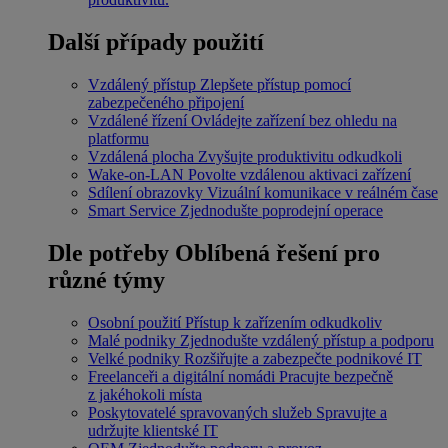
Další případy použití
Vzdálený přístup
Zlepšete přístup pomocí
zabezpečeného připojení
Vzdálené řízení
Ovládejte zařízení bez ohledu na
platformu
Vzdálená plocha
Zvyšujte produktivitu odkudkoli
Wake-on-LAN
Povolte vzdálenou aktivaci zařízení
Sdílení obrazovky
Vizuální komunikace v reálném čase
Smart Service
Zjednodušte poprodejní operace
Dle potřeby
Oblíbená řešení pro
různé týmy
Osobní použití
Přístup k zařízením odkudkoliv
Malé podniky
Zjednodušte vzdálený přístup a podporu
Velké podniky
Rozšiřujte a zabezpečte podnikové IT
Freelanceři a digitální nomádi
Pracujte bezpečně
z jakéhokoli místa
Poskytovatelé spravovaných služeb
Spravujte a
udržujte klientské IT