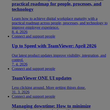
practical roadmap for people, processes, and
technology
Learn how to achieve digital workplace maturity with a
practical roadmap across people, processes, and technology to
improve employee experience.
8. 4. 2026
Connect and support people
Up to Speed with TeamViewer: April 2026
Our latest product updates improve visibility, integration, and
control.
7. 4. 2026
Connect and support people
TeamViewer ONE UI updates
Less clicking around. More getting things done.
31. 3. 2026
Connect and support people
Managing downtime: How to minimize