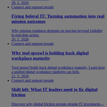
28. 5. 2026
Connect and support people
Fixing federal IT: Turning automation into real
mission outcomes
Why mission readiness depends on moving beyond visibility
to real-time action.
26. 5. 2026
Connect and support people
Why tool sprawl is holding back digital
workplace maturity
Tool sprawl holds back digital workplace maturity. Learn how
a unified digital workplace platform can help.
21. 5. 2026
Connect and support people
Shift left: What IT leaders need to fix digital
friction
Discover why digital friction persists despite IT investment—