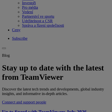
Investoři
Pro média
Vedení
Partnerství ve sportu
Udržitelnost a CSR
Správa a řízení společnosti
Ceny
Subscribe
Blog
Stay up to date with the latest
from TeamViewer
Discover the latest tech trends and developments, global industry
insights, and informative in-depth articles.
Connect and support people
Up to Speed with TeamViewer: July 2026