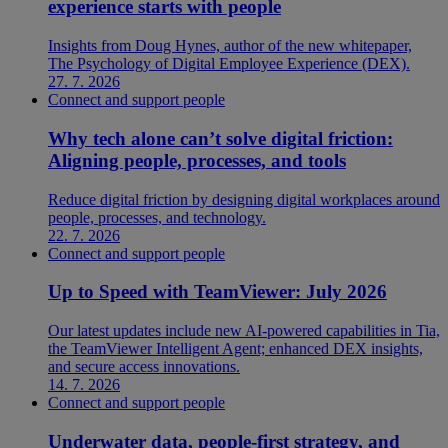
experience starts with people
Insights from Doug Hynes, author of the new whitepaper,
The Psychology of Digital Employee Experience (DEX).
27. 7. 2026
Connect and support people
Why tech alone can’t solve digital friction:
Aligning people, processes, and tools
Reduce digital friction by designing digital workplaces around
people, processes, and technology.
22. 7. 2026
Connect and support people
Up to Speed with TeamViewer: July 2026
Our latest updates include new AI-powered capabilities in Tia,
the TeamViewer Intelligent Agent; enhanced DEX insights,
and secure access innovations.
14. 7. 2026
Connect and support people
Underwater data, people-first strategy, and