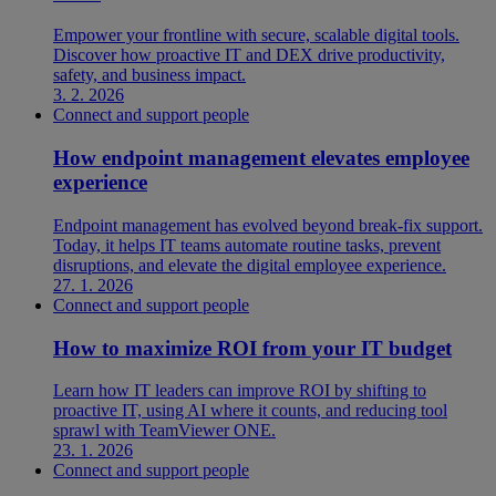
Empower your frontline with secure, scalable digital tools.
Discover how proactive IT and DEX drive productivity,
safety, and business impact.
3. 2. 2026
Connect and support people
How endpoint management elevates employee
experience
Endpoint management has evolved beyond break-fix support.
Today, it helps IT teams automate routine tasks, prevent
disruptions, and elevate the digital employee experience.
27. 1. 2026
Connect and support people
How to maximize ROI from your IT budget
Learn how IT leaders can improve ROI by shifting to
proactive IT, using AI where it counts, and reducing tool
sprawl with TeamViewer ONE.
23. 1. 2026
Connect and support people