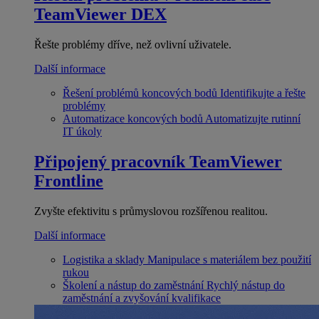
TeamViewer DEX
Řešte problémy dříve, než ovlivní uživatele.
Další informace
Řešení problémů koncových bodů
Identifikujte a řešte
problémy
Automatizace koncových bodů
Automatizujte rutinní
IT úkoly
Připojený pracovník
TeamViewer
Frontline
Zvyšte efektivitu s průmyslovou rozšířenou realitou.
Další informace
Logistika a sklady
Manipulace s materiálem bez použití
rukou
Školení a nástup do zaměstnání
Rychlý nástup do
zaměstnání a zvyšování kvalifikace